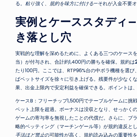
る。
粘り強く、規約を味方に付ける
—それが入金不要
実例とケーススタディ
き落とし穴
実戦的な理解を深めるために、よくある三つのケースを見
当）が付与され、合計約1,400円の勝ちを確保。規約は
たり100円。ここでは、RTP96%台の中ボラ機種を選
ばベットサイズを徐々に引き上げる。残要件が少なく
果、出金上限内で安定利益を確保できる。ポイントは
ケースB：フリーチップ1,500円でテーブルゲームに
ベット上限を超過。ボーナスは没収となり、せっかく
ゲームの寄与率を無視したことの代償だ。さらに、ブ
略的ベッティング（マーチンゲール等）が規約違反と
手法ほど禁止
の可能性が高く、規約読み込みの重要性