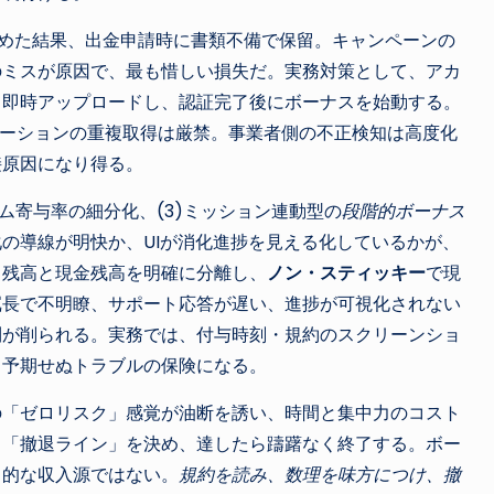
進めた結果、出金申請時に書類不備で保留。キャンペーンの
のミスが原因で、最も惜しい損失だ。実務対策として、アカ
て即時アップロードし、認証完了後にボーナスを始動する。
ーションの重複取得は厳禁。事業者側の不正検知は高度化
接原因になり得る。
ーム寄与率の細分化、(3)ミッション連動型の
段階的ボーナス
の導線が明快か、UIが消化進捗を見える化しているかが、
ス残高と現金残高を明確に分離し、
ノン・スティッキー
で現
冗長で不明瞭、サポート応答が遅い、進捗が可視化されない
利が削られる。実務では、付与時刻・規約のスクリーンショ
、予期せぬトラブルの保険になる。
の「ゼロリスク」感覚が油断を誘い、時間と集中力のコスト
と「撤退ライン」を決め、達したら躊躇なく終了する。ボー
常的な収入源ではない。
規約を読み、数理を味方につけ、撤