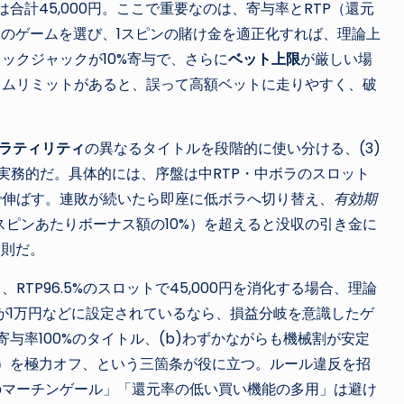
は合計45,000円。ここで重要なのは、寄与率とRTP（還元
.5%のゲームを選び、1スピンの賭け金を適正化すれば、理論上
ックジャックが10%寄与で、さらに
ベット上限
が厳しい場
イムリミットがあると、誤って高額ベットに走りやすく、破
ラティリティ
の異なるタイトルを段階的に使い分ける、(3)
実務的だ。具体的には、序盤は中RTP・中ボラのスロット
で伸ばす。連敗が続いたら即座に低ボラへ切り替え、
有効期
スピンあたりボーナス額の10%）を超えると没収の引き金に
鉄則だ。
TP96.5%のスロットで45,000円を消化する場合、理論
が1万円などに設定されているなら、損益分岐を意識したゲ
与率100%のタイトル、(b)わずかながらも機械割が安定
ど）を極力オフ、という三箇条が役に立つ。ルール違反を招
のマーチンゲール」「還元率の低い買い機能の多用」は避け