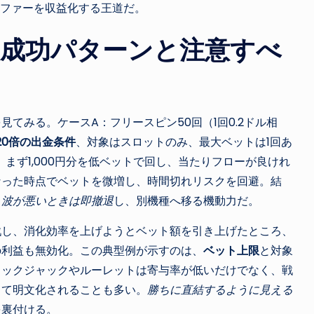
オファーを収益化する王道だ。
—成功パターンと注意すべ
てみる。ケースA：フリースピン50回（1回0.2ドル相
20倍の出金条件
、対象はスロットのみ、最大ベットは1回あ
び、まず1,000円分を低ベットで回し、当たりフローが良けれ
なった時点でベットを微増し、時間切れリスクを回避。結
、
波が悪いときは即撤退
し、別機種へ移る機動力だ。
挑戦し、消化効率を上げようとベット額を引き上げたところ、
の利益も無効化。この典型例が示すのは、
ベット上限
と対象
ラックジャックやルーレットは寄与率が低いだけでなく、戦
して明文化されることも多い。
勝ちに直結するように見える
を裏付ける。