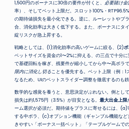
1,500円のボーナスに30倍の要件が付くと、
必要賭け金
率）、そしてベット上限だ。スロット100%・RTP96
の期待値損失を最小化できる。逆に、ルーレットやブラ
合、消化効率は大きく低下する。また、ボーナスにタ
綻リスクが急上昇する。
戦略としては、(1)消化効率の高いゲームに絞る、(2)
ボ
ベットサイズを資金の1〜2%に抑える、の三点で十分に
で基礎回転を稼ぎ、残要件が縮小してから中〜高ボラ
限内に消化し切る
ことを優先する。ベット上限（例：1
なるため、UIのベットスライダー調整を徹底するのも
数学的な感覚を養うと、意思決定がぶれない。例として、R
損失は約1,575円（3.5%）が目安となる。
最大出金上限
ーム選択が必須だ。期待値をプラスに寄せるには、(a)寄
する中ボラ、(c)オプション機能（ギャンブル機能な
きやすい「ボーナス一括ベット」「テーブルゲームで