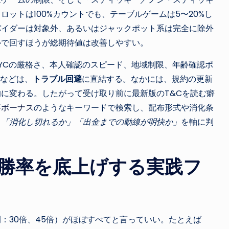
ットは100%カウントでも、テーブルゲームは5〜20%し
バイダーは対象外、あるいはジャックポット系は完全に除外
ルで回すほうが総期待値は改善しやすい。
YCの厳格さ、本人確認のスピード、地域制限、年齢確認ポ
）などは、
トラブル回避
に直結する。なかには、規約の更新
に変わる。したがって受け取り前に最新版のT&Cを読む癖
要ボーナス
のようなキーワードで検索し、配布形式や消化条
、
「消化し切れるか」「出金までの動線が明快か」
を軸に判
勝率を底上げする実践フ
例：30倍、45倍）がほぼすべてと言っていい。たとえば