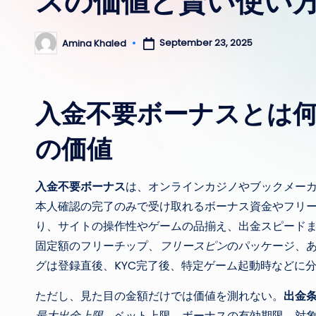
スの価値と賢い使い
September 23, 2025
Amina Khaled
Posted
by
入金不要ボーナスとは何
の価値
入金不要ボーナス
は、オンラインカジノやブックメー
本人確認の完了のみで受け取れるボーナス資金やフリ
り、サイトの操作性やゲームの品揃え、出金スピード
固定額のフリーチップ、
フリースピン
のパッケージ、
グは登録直後、KYC完了後、特定ゲーム起動時などに
ただし、見た目の金額だけでは価値を測れない。
出金
最大出金上限
、ベット上限、ボーナスの有効期限、対