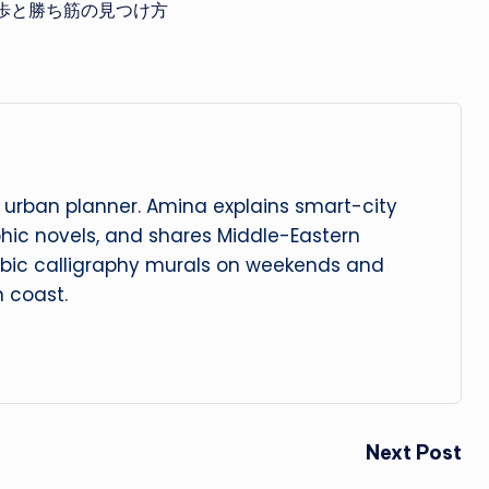
歩と勝ち筋の見つけ方
urban planner. Amina explains smart-city
phic novels, and shares Middle-Eastern
abic calligraphy murals on weekends and
 coast.
Next Post