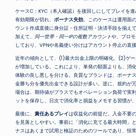
ケースC：KYC（本人確認）を後回しにしてプレイを
有効期限が切れ、
ボーナス失効
。このケースは運用面
ウント作成直後に身分証・住所証明・決済手段を揃え
加えて、
同一世帯・同一IPの複数アカウント
や、プロモ
しており、VPNや名義使い分けはアカウント停止の直
近年の傾向として、(1)最大出金上限の明確化、(2)ゲ
が増加している。これにより、単発の額面よりも、消化
体験の良し悪しを分ける。良質なブランドは、ボーナ
金勝ち分を優先出金できる設計が多い。逆に、規約が
場合は、期待値がプラスでもオペレーション負荷で実
ットを保存し、日次で消化率と損益をメモする習慣が
最後に、
責任あるプレイ
は収益化の前提だ。入金不要
を見落としやすい。事前に「消化に充てる最大時間」
ナスはあくまで試用と検証のためのツールであり、恒