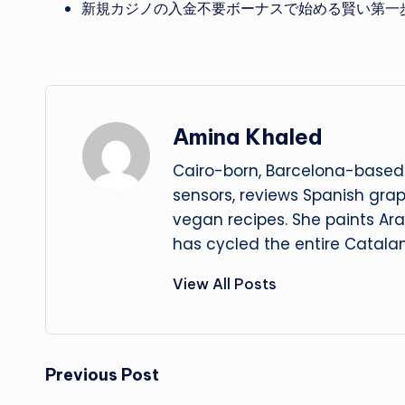
新規カジノの入金不要ボーナスで始める賢い第一
Amina Khaled
Cairo-born, Barcelona-based 
sensors, reviews Spanish gra
vegan recipes. She paints Ar
has cycled the entire Catalan
View All Posts
Post
Previous Post