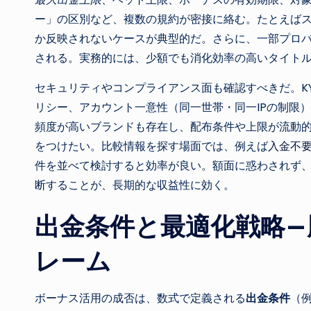
ー」の区別など、複数の規約が密接に絡む。たとえばスロ
か反映されないケースが典型的だ。さらに、一部プロ
される。実務的には、少額でも消化効率の高いタイト
セキュリティやコンプライアンス面も確認すべきだ。K
リシー、アカウント一意性（同一世帯・同一IPの制限
頻度が高いブランドも存在し、配布条件や上限が流動的
をつけたい。比較情報を探す場面では、例えば
入金不
件を並べて検討すると効率が良い。額面に惑わされず
断することが、長期的な収益性に効く。
出金条件と最適化戦略—
レーム
ボーナス活用の成否は、数式で定義される
出金条件
（