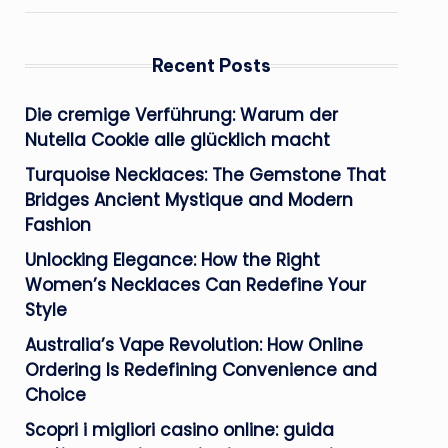
Recent Posts
Die cremige Verführung: Warum der
Nutella Cookie alle glücklich macht
Turquoise Necklaces: The Gemstone That
Bridges Ancient Mystique and Modern
Fashion
Unlocking Elegance: How the Right
Women’s Necklaces Can Redefine Your
Style
Australia’s Vape Revolution: How Online
Ordering Is Redefining Convenience and
Choice
Scopri i migliori casino online: guida