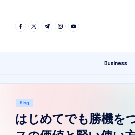
Skip
to
facebook.com
twitter.com
t.me
instagram.com
youtube.com
content
Business
Posted
Blog
in
はじめてでも勝機を