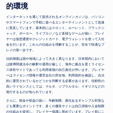
的環境
インターネットを通じて提供される
オンラインカジノ
は、パソコン
やスマートフォンで手軽に遊べるエンターテインメントとして急速
に普及しています。基本的にはスロット、ルーレット、ブラックジ
ャック、ポーカー、ライブカジノなど多様なゲームが揃い、プレイ
ヤーは仮想通貨やクレジットカード、電子ウォレットを使って入出
金を行います。これらの仕組みを理解することが、安全で快適なプ
レイの第一歩です。
法的側面は国や地域によって大きく異なります。日本国内において
は賭博関連法令の解釈や適用が厳しく、海外に拠点を置くライセン
ス保有サイトであっても利用者側の自己責任が伴います。プレイヤ
ーは
ライセンス
情報や運営会社の所在地、利用規約を確認し、合法
的に運営されているかどうかを判断する必要があります。信頼性の
高いライセンスとしては、マルタ、ジブラルタル、イギリスなどの
発行するものが知られています。
さらに、税金や収益の扱い、年齢制限、責任あるギャンブル対策な
ども重要なポイントです。多くの優良サイトは自己排除や入金制限
の仕組みを提供し、プレイヤー保護に努めています。プレイ前にこ