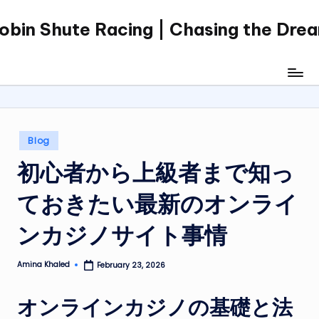
obin Shute Racing | Chasing the Dre
Skip
to
content
Posted
Blog
in
初心者から上級者まで知っ
ておきたい最新のオンライ
ンカジノサイト事情
Amina Khaled
February 23, 2026
Posted
by
オンラインカジノの基礎と法