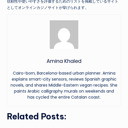
信頼性や使いやすさを評価するためのリストを掲載しているサイト
として
オンラインカジノサイト
が挙げられます。
Amina Khaled
Cairo-born, Barcelona-based urban planner. Amina
explains smart-city sensors, reviews Spanish graphic
novels, and shares Middle-Eastern vegan recipes. She
paints Arabic calligraphy murals on weekends and
has cycled the entire Catalan coast.
Related Posts: