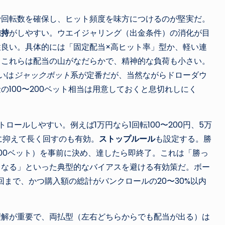
で回転数を確保し、ヒット頻度を味方につけるのが堅実だ。
維持
がしやすい。ウエイジャリング（出金条件）の消化が目
良い。具体的には「固定配当×高ヒット率」型か、軽い連
。これらは配当の山がなだらかで、精神的な負荷も小さい。
いは
ジャックポット
系が定番だが、当然ながらドローダウ
100〜200ベット相当は用意しておくと息切れしにく
ロールしやすい。例えば1万円なら1回転100〜200円、5万
%に抑えて長く回すのも有効。
ストップルール
も設定する。勝
〜100ベット）を事前に決め、達したら即終了。これは「勝っ
くなる」といった典型的なバイアスを避ける有効策だ。ボー
回まで、かつ購入額の総計がバンクロールの20〜30%以内
理解が重要で、両払型（左右どちらからでも配当が出る）は