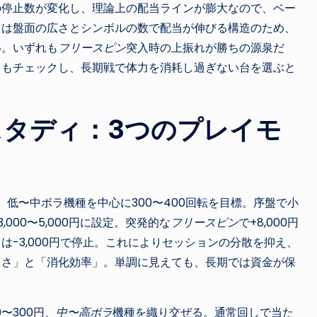
の停止数が変化し、理論上の配当ラインが膨大なので、ベー
イは盤面の広さとシンボルの数で配当が伸びる構造のため、
い。いずれも
フリースピン
突入時の上振れが勝ちの源泉だ
）もチェックし、長期戦で体力を消耗し過ぎない台を選ぶと
タディ：3つのプレイモ
円、低〜中ボラ機種を中心に300〜400回転を目標。序盤で小
3,000〜5,000円に設定。突発的な
フリースピン
で+8,000円
-3,000円で停止。これによりセッションの分散を抑え、
くさ」と「消化効率」。単調に見えても、長期では資金が保
〜300円、
中〜高ボラ
機種を織り交ぜる。通常回しで当た