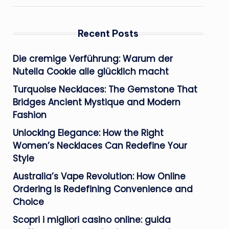
Recent Posts
Die cremige Verführung: Warum der
Nutella Cookie alle glücklich macht
Turquoise Necklaces: The Gemstone That
Bridges Ancient Mystique and Modern
Fashion
Unlocking Elegance: How the Right
Women’s Necklaces Can Redefine Your
Style
Australia’s Vape Revolution: How Online
Ordering Is Redefining Convenience and
Choice
Scopri i migliori casino online: guida