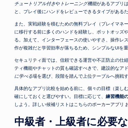
チュートリアル付き
や
トレーニング機能
があるアプリ
と、プレイ後にハンドをレビューできるタイプがある
また、実戦経験を積むための無料プレイ（プレイマネ
に移行する前に多くのハンドを経験し、ポットオッズ
る。加えて、インターフェースの使いやすさ、操作レ
作が複雑だと学習効率が落ちるため、シンプルなUIを
セキュリティ面では、信頼できる運営や不正防止の仕
ティ機能やチャットの質も確認すべきで、建設的なア
に学べる
場を選び、段階を踏んで上位テーブルへ挑戦
具体的なアプリ比較を始める前に、個々の目標（楽し
確にしておくと選びやすい。目標に応じて、
練習機能
しよう。詳しい候補リストはこちらの
ポーカーアプリ 
中級者・上級者に必要