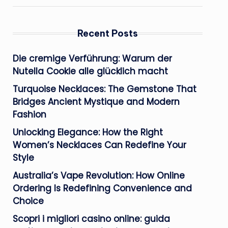
Recent Posts
Die cremige Verführung: Warum der
Nutella Cookie alle glücklich macht
Turquoise Necklaces: The Gemstone That
Bridges Ancient Mystique and Modern
Fashion
Unlocking Elegance: How the Right
Women’s Necklaces Can Redefine Your
Style
Australia’s Vape Revolution: How Online
Ordering Is Redefining Convenience and
Choice
Scopri i migliori casino online: guida