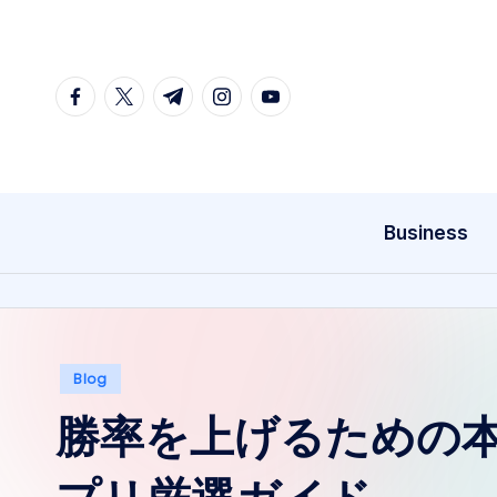
Skip
to
facebook.com
twitter.com
t.me
instagram.com
youtube.com
content
Business
Posted
Blog
in
勝率を上げるための