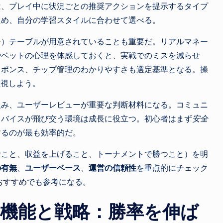
は、プレイ中に状況ごとの推奨アクションを提示するタイプ
ため、自分の学習スタイルに合わせて選べる。
ー）テーブルが用意されていることも重要だ。リアルマネー
やベットの心理を体感しておくと、実戦でのミスを減らせ
スポンス、チップ管理のわかりやすさも選定基準となる。操
重視しよう。
組み、ユーザーレビューが重要な判断材料になる。コミュニ
ドバイスが飛び交う環境は成長に役立つ。初心者はまず
安全
するのが最も効率的だ。
むこと、収益を上げること、トーナメントで勝つこと）を明
の有無
、
ユーザーベース
、
運営の信頼性
を重点的にチェック
おすすめ
でも参考になる。
な機能と戦略：勝率を伸ば