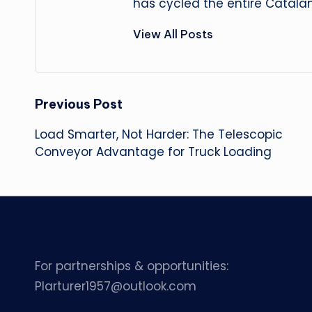
has cycled the entire Catalan
View All Posts
Post
Previous Post
Load Smarter, Not Harder: The Telescopic
navigation
Conveyor Advantage for Truck Loading
For partnerships & opportunities:
Plarturer1957@outlook.com