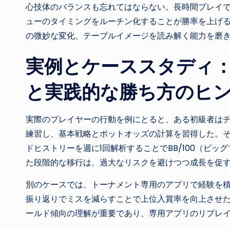
心技体のバランスも忘れてはならない。長時間プレイ
ューのタイミングをルーチン化することが勝率を上げ
の微妙な変化、テーブルイメージを読み解く能力を磨
実例とケーススタディ
と実践的な勝ち方のヒ
実際のプレイヤーの行動を例にとると、ある初級者はチ
練習し、基本戦略とポットオッズの計算を習得した。
ドヒストリーを週に1回解析することでBB/100（ビ
た段階的な移行は、過大なリスクを避けつつ成長を促
別のケースでは、トーナメント専用のアプリで経験を
振り返りでミスを減らすことで上位入賞率を向上させ
ールド傾向の理解が重要であり、専用アプリのリプレ