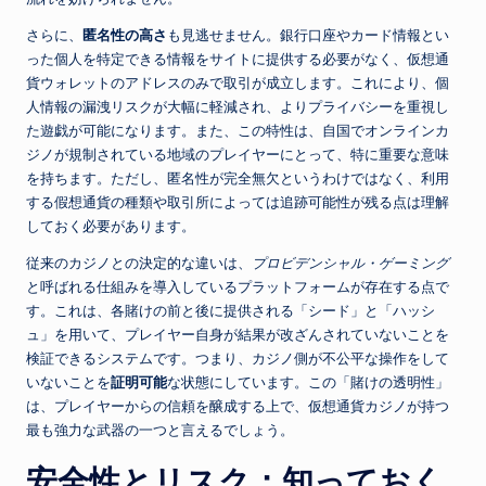
さらに、
匿名性の高さ
も見逃せません。銀行口座やカード情報とい
った個人を特定できる情報をサイトに提供する必要がなく、仮想通
貨ウォレットのアドレスのみで取引が成立します。これにより、個
人情報の漏洩リスクが大幅に軽減され、よりプライバシーを重視し
た遊戯が可能になります。また、この特性は、自国でオンラインカ
ジノが規制されている地域のプレイヤーにとって、特に重要な意味
を持ちます。ただし、匿名性が完全無欠というわけではなく、利用
する假想通貨の種類や取引所によっては追跡可能性が残る点は理解
しておく必要があります。
従来のカジノとの決定的な違いは、
プロビデンシャル・ゲーミング
と呼ばれる仕組みを導入しているプラットフォームが存在する点で
す。これは、各賭けの前と後に提供される「シード」と「ハッシ
ュ」を用いて、プレイヤー自身が結果が改ざんされていないことを
検証できるシステムです。つまり、カジノ側が不公平な操作をして
いないことを
証明可能
な状態にしています。この「賭けの透明性」
は、プレイヤーからの信頼を醸成する上で、仮想通貨カジノが持つ
最も強力な武器の一つと言えるでしょう。
安全性とリスク：知っておく