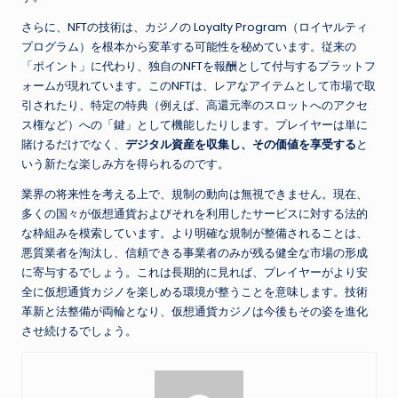
さらに、NFTの技術は、カジノの Loyalty Program（ロイヤルティ
プログラム）を根本から変革する可能性を秘めています。従来の
「ポイント」に代わり、独自のNFTを報酬として付与するプラットフ
ォームが現れています。このNFTは、レアなアイテムとして市場で取
引されたり、特定の特典（例えば、高還元率のスロットへのアクセ
ス権など）への「鍵」として機能したりします。プレイヤーは単に
賭けるだけでなく、
デジタル資産を収集し、その価値を享受する
と
いう新たな楽しみ方を得られるのです。
業界の将来性を考える上で、規制の動向は無視できません。現在、
多くの国々が仮想通貨およびそれを利用したサービスに対する法的
な枠組みを模索しています。より明確な規制が整備されることは、
悪質業者を淘汰し、信頼できる事業者のみが残る健全な市場の形成
に寄与するでしょう。これは長期的に見れば、プレイヤーがより安
全に仮想通貨カジノを楽しめる環境が整うことを意味します。技術
革新と法整備が両輪となり、仮想通貨カジノは今後もその姿を進化
させ続けるでしょう。