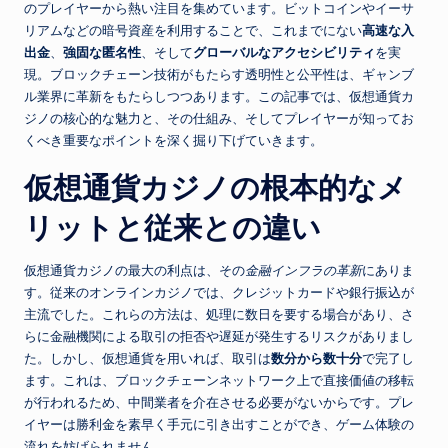
のプレイヤーから熱い注目を集めています。ビットコインやイーサ
リアムなどの暗号資産を利用することで、これまでにない
高速な入
出金
、
強固な匿名性
、そして
グローバルなアクセシビリティ
を実
現。ブロックチェーン技術がもたらす透明性と公平性は、ギャンブ
ル業界に革新をもたらしつつあります。この記事では、仮想通貨カ
ジノの核心的な魅力と、その仕組み、そしてプレイヤーが知ってお
くべき重要なポイントを深く掘り下げていきます。
仮想通貨カジノの根本的なメ
リットと従来との違い
仮想通貨カジノの最大の利点は、その
金融インフラの革新
にありま
す。従来のオンラインカジノでは、クレジットカードや銀行振込が
主流でした。これらの方法は、処理に数日を要する場合があり、さ
らに金融機関による取引の拒否や遅延が発生するリスクがありまし
た。しかし、仮想通貨を用いれば、取引は
数分から数十分
で完了し
ます。これは、ブロックチェーンネットワーク上で直接価値の移転
が行われるため、中間業者を介在させる必要がないからです。プレ
イヤーは勝利金を素早く手元に引き出すことができ、ゲーム体験の
流れを妨げられません。