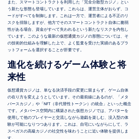
また、スマートコントラクトを利用した「完全分散型カジノ」とい
う新たな形態も登場しています。これらは、運営主体がおらず、コ
ードがすべてを制御します。これは一方で、運営者による不正のリ
スクを排除しますが、他方でそのスマートコントラクト自体に脆弱
性がある場合、資金がすべて失われるという新たなリスクを内包し
ています。このような最新の
仮想通貨カジノ
の形態については、そ
の技術的仕組みを理解した上で、よく監査を受けた実績のあるプラ
ットフォームを選択することが肝要です。
進化を続けるゲーム体験と将
来性
仮想通貨カジノは、単なる決済手段の変更に留まらず、ゲーム自体
の在り方を変えようとしています。その最前線にあるのが、「メタ
バースカジノ」や「NFT（非代替性トークン）の統合」といった概念
です。メタバース空間内に構築された仮想カジノでは、アバターを
使用して他のプレイヤーと交流しながら遊戯を楽しむ、没入型の体
験が可能になりつつあります。これは、自宅にいながらにして、ラ
スベガスの高級カジノの社交性を味わうことに近い体験を提供しま
す。