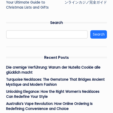
navigation
Your Ultimate Guide to
ンラインカジノ完全ガイド
Christmas Lists and Gifts
Search
Search
Recent Posts
Die cremige Verführung: Warum der Nutella Cookie alle
glücklich macht
Turquoise Necklaces: The Gemstone That Bridges Ancient
Mystique and Modern Fashion
Unlocking Elegance: How the Right Women’s Necklaces
Can Redefine Your Style
Australia’s Vape Revolution: How Online Ordering Is
Redefining Convenience and Choice