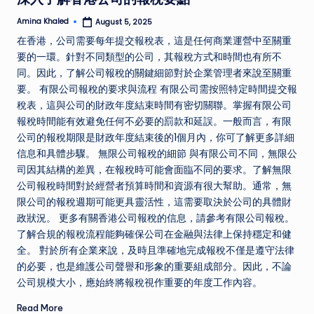
Amina Khaled
August 5, 2025
Posted
by
在香港，公司需要每年提交報稅表，這是任何商業運營中至關重
要的一環。針對不同類型的公司，其報稅方式和時間也有所不
同。因此，了解公司報稅的關鍵細節對於企業管理者來說至關重
要。 有限公司報稅的要求與流程 有限公司需按照特定時間提交報
稅表，這與公司的財政年度結束時間有密切關聯。掌握有限公司
報稅時間能有效避免任何不必要的罰款和延誤。一般而言，有限
公司的報稅期限是財政年度結束後的1個月內，你可了解更多詳細
信息和具體步驟。 無限公司報稅的細節 與有限公司不同，無限公
司因其結構的差異，在報稅時可能會面臨不同的要求。了解無限
公司報稅時間對於經營者預算時間和資源有很大幫助。通常，無
限公司的報稅週期可能更具靈活性，這需要取決於公司的具體財
政狀況。 更多有關香港公司報稅的信息，請參考有限公司報稅。
了解合規的報稅流程能夠確保公司在金融與法律上保持穩定和健
全。 對於所有企業來說，及時且準確地完成報稅不僅是遵守法律
的必要，也是維護公司聲譽和形象的重要組成部分。因此，不論
公司規模大小，應始終將報稅視作重要的年度工作內容。
Read More