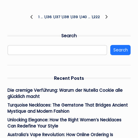
Posts
1
…
1,136
1,137
1,138
1,139
1,140
…
1,222
PREVIOUS
NEXT
PAGE
PAGE
pagination
Search
Search
Recent Posts
Die cremige Verführung: Warum der Nutella Cookie alle
glücklich macht
Turquoise Necklaces: The Gemstone That Bridges Ancient
Mystique and Modern Fashion
Unlocking Elegance: How the Right Women’s Necklaces
Can Redefine Your Style
Australia’s Vape Revolution: How Online Ordering Is