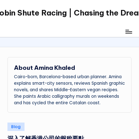
obin Shute Racing | Chasing the Dre
Skip
to
content
About Amina Khaled
Cairo-born, Barcelona-based urban planner. Amina
explains smart-city sensors, reviews Spanish graphic
novels, and shares Middle-Eastern vegan recipes.
She paints Arabic calligraphy murals on weekends
and has cycled the entire Catalan coast.
Posted
Blog
in
深入了解香港公司的報稅要點