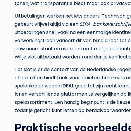
tonen, wat transparantie biedt maar ook privac
Uitbetalingen werken net iets anders. Technisch ge
gebeurt vrijwel altijd via een
SEPA-bankoverschrijv
uitbetalingen snel, vaak na een eenmalige identite
verwerkingstijden varieert dit van bijna direct tot
jouw naam staat en overeenkomt met je accountgege
Wil je vlot uitbetaald worden, rond dan je verificati
Tot slot is er de context van de Nederlandse regel
check uit en biedt tools voor limieten, time-outs en 
spelenkader waarin
iDEAL
goed tot zijn recht komt
lonen verschillende platformen te vergelijken op li
spelassortiment. Een handig beginpunt is de keuz
zodat je gericht kunt letten op betaalvoorwaarde
Praktische voorbeeld