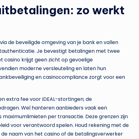
uitbetalingen: zo werkt
via de beveiligde omgeving van je bank en vallen
authenticatie. Je bevestigt betalingen met twee
t casino krijgt geen zicht op gevoelige
vendien moderne versleuteling en laten hun
ankbeveiliging en casinocompliance zorgt voor een
n extra fee voor iDEAL-stortingen; de
gedragen. Wel hanteren aanbieders vaak een
 maximumlimieten per transactie. Deze grenzen zijn
leid voor verantwoord spelen. Houd rekening met de
an de naam van het casino of de betalingsverwerker