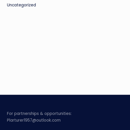
Uncategorized
For partnerships & opportunities:
Plarturer1957@outlook.com