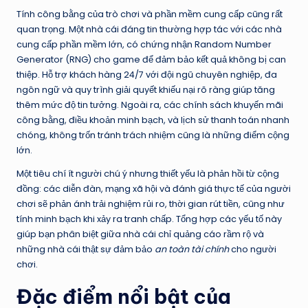
Tính công bằng của trò chơi và phần mềm cung cấp cũng rất
quan trọng. Một nhà cái đáng tin thường hợp tác với các nhà
cung cấp phần mềm lớn, có chứng nhận Random Number
Generator (RNG) cho game để đảm bảo kết quả không bị can
thiệp. Hỗ trợ khách hàng 24/7 với đội ngũ chuyên nghiệp, đa
ngôn ngữ và quy trình giải quyết khiếu nại rõ ràng giúp tăng
thêm mức độ tin tưởng. Ngoài ra, các chính sách khuyến mãi
công bằng, điều khoản minh bạch, và lịch sử thanh toán nhanh
chóng, không trốn tránh trách nhiệm cũng là những điểm cộng
lớn.
Một tiêu chí ít người chú ý nhưng thiết yếu là phản hồi từ cộng
đồng: các diễn đàn, mạng xã hội và đánh giá thực tế của người
chơi sẽ phản ánh trải nghiệm rủi ro, thời gian rút tiền, cũng như
tính minh bạch khi xảy ra tranh chấp. Tổng hợp các yếu tố này
giúp bạn phân biệt giữa nhà cái chỉ quảng cáo rầm rộ và
những nhà cái thật sự đảm bảo
an toàn tài chính
cho người
chơi.
Đặc điểm nổi bật của