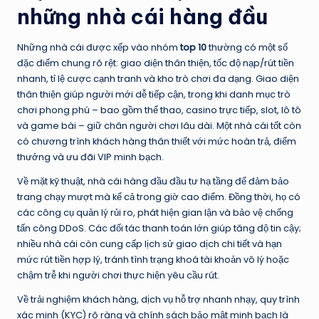
những nhà cái hàng đầu
Những nhà cái được xếp vào nhóm
top 10
thường có một số
đặc điểm chung rõ rệt: giao diện thân thiện, tốc độ nạp/rút tiền
nhanh, tỉ lệ cược cạnh tranh và kho trò chơi đa dạng. Giao diện
thân thiện giúp người mới dễ tiếp cận, trong khi danh mục trò
chơi phong phú – bao gồm thể thao, casino trực tiếp, slot, lô tô
và game bài – giữ chân người chơi lâu dài. Một nhà cái tốt còn
có chương trình khách hàng thân thiết với mức hoàn trả, điểm
thưởng và ưu đãi VIP minh bạch.
Về mặt kỹ thuật, nhà cái hàng đầu đầu tư hạ tầng để đảm bảo
trang chạy mượt mà kể cả trong giờ cao điểm. Đồng thời, họ có
các công cụ quản lý rủi ro, phát hiện gian lận và bảo vệ chống
tấn công DDoS. Các đối tác thanh toán lớn giúp tăng độ tin cậy;
nhiều nhà cái còn cung cấp lịch sử giao dịch chi tiết và hạn
mức rút tiền hợp lý, tránh tình trạng khoá tài khoản vô lý hoặc
chậm trễ khi người chơi thực hiện yêu cầu rút.
Về trải nghiệm khách hàng, dịch vụ hỗ trợ nhanh nhạy, quy trình
xác minh (KYC) rõ ràng và chính sách bảo mật minh bạch là