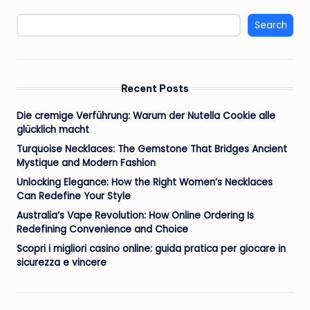
Search
Recent Posts
Die cremige Verführung: Warum der Nutella Cookie alle
glücklich macht
Turquoise Necklaces: The Gemstone That Bridges Ancient
Mystique and Modern Fashion
Unlocking Elegance: How the Right Women’s Necklaces
Can Redefine Your Style
Australia’s Vape Revolution: How Online Ordering Is
Redefining Convenience and Choice
Scopri i migliori casino online: guida pratica per giocare in
sicurezza e vincere