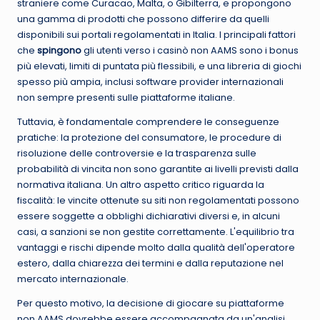
straniere come Curacao, Malta, o Gibilterra, e propongono
una gamma di prodotti che possono differire da quelli
disponibili sui portali regolamentati in Italia. I principali fattori
che
spingono
gli utenti verso i casinò non AAMS sono i bonus
più elevati, limiti di puntata più flessibili, e una libreria di giochi
spesso più ampia, inclusi software provider internazionali
non sempre presenti sulle piattaforme italiane.
Tuttavia, è fondamentale comprendere le conseguenze
pratiche: la protezione del consumatore, le procedure di
risoluzione delle controversie e la trasparenza sulle
probabilità di vincita non sono garantite ai livelli previsti dalla
normativa italiana. Un altro aspetto critico riguarda la
fiscalità: le vincite ottenute su siti non regolamentati possono
essere soggette a obblighi dichiarativi diversi e, in alcuni
casi, a sanzioni se non gestite correttamente. L'equilibrio tra
vantaggi e rischi dipende molto dalla qualità dell'operatore
estero, dalla chiarezza dei termini e dalla reputazione nel
mercato internazionale.
Per questo motivo, la decisione di giocare su piattaforme
non AAMS dovrebbe essere accompagnata da un'analisi