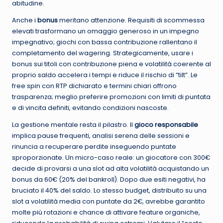
abitudine.
Anche i
bonus
meritano attenzione. Requisiti di scommessa
elevati trasformano un omaggio generoso in un impegno
impegnativo; giochi con bassa contribuzione rallentano il
completamento del wagering. Strategicamente, usare i
bonus sui titoli con contribuzione piena e volatilità coerente al
proprio saldo accelera i tempi e riduce il rischio di “tilt”. Le
free spin con RTP dichiarato e termini chiari offrono
trasparenza; meglio preferire promozioni con limiti di puntata
e di vincita definiti, evitando condizioni nascoste.
La gestione mentale resta il pilastro. Il
gioco responsabile
implica pause frequenti, analisi serena delle sessioni e
rinuncia a recuperare perdite inseguendo puntate
sproporzionate. Un micro-caso reale: un giocatore con 300€
decide di provarsi a una slot ad alta volatilità acquistando un
bonus da 60€ (20% del bankroll). Dopo due esiti negativi, ha
bruciato il 40% del saldo. Lo stesso budget, distribuito su una
slot a volatilità media con puntate da 2€, avrebbe garantito
molte più rotazioni e chance di attivare feature organiche,