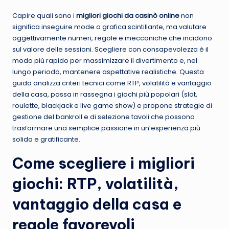
Capire quali sono i
migliori giochi da casinò online
non
significa inseguire mode o grafica scintillante, ma valutare
oggettivamente numeri, regole e meccaniche che incidono
sul valore delle sessioni. Scegliere con consapevolezza è il
modo più rapido per massimizzare il divertimento e, nel
lungo periodo, mantenere aspettative realistiche. Questa
guida analizza criteri tecnici come RTP, volatilità e vantaggio
della casa, passa in rassegna i giochi più popolari (slot,
roulette, blackjack e live game show) e propone strategie di
gestione del bankroll e di selezione tavoli che possono
trasformare una semplice passione in un’esperienza più
solida e gratificante.
Come scegliere i migliori
giochi: RTP, volatilità,
vantaggio della casa e
regole favorevoli