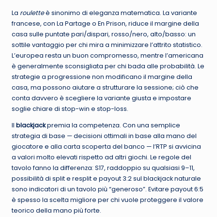
La
roulette
è sinonimo di eleganza matematica. La variante
francese, con La Partage o En Prison, riduce il margine della
casa sulle puntate pari/dispari, rosso/nero, alto/basso: un
sottile vantaggio per chi mira a minimizzare l’attrito statistico.
L’europea resta un buon compromesso, mentre l’americana
è generalmente sconsigliata per chi bada alle probabilità. Le
strategie a progressione non modificano il margine della
casa, ma possono aiutare a strutturare la sessione; ciò che
conta davvero è scegliere la variante giusta e impostare
soglie chiare di stop-win e stop-loss.
Il
blackjack
premia la competenza. Con una semplice
strategia di base — decisioni ottimali in base alla mano del
giocatore e alla carta scoperta del banco — l’RTP si avvicina
a valori molto elevati rispetto ad altri giochi. Le regole del
tavolo fanno la differenza: S17, raddoppio su qualsiasi 9–11,
possibilità di split e resplit e payout 3:2 sul blackjack naturale
sono indicatori di un tavolo più “generoso”. Evitare payout 6:5
è spesso la scelta migliore per chi vuole proteggere il valore
teorico della mano più forte.