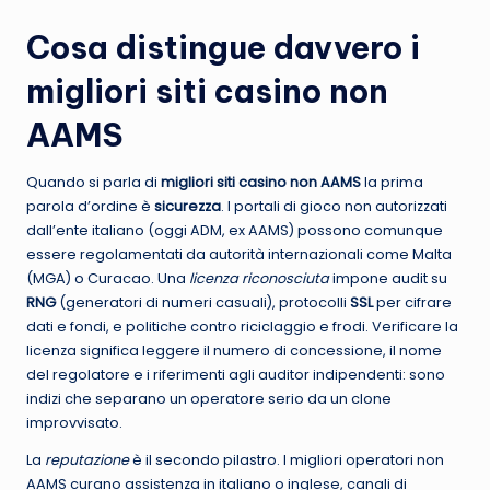
Cosa distingue davvero i
migliori siti casino non
AAMS
Quando si parla di
migliori siti casino non AAMS
la prima
parola d’ordine è
sicurezza
. I portali di gioco non autorizzati
dall’ente italiano (oggi ADM, ex AAMS) possono comunque
essere regolamentati da autorità internazionali come Malta
(MGA) o Curacao. Una
licenza riconosciuta
impone audit su
RNG
(generatori di numeri casuali), protocolli
SSL
per cifrare
dati e fondi, e politiche contro riciclaggio e frodi. Verificare la
licenza significa leggere il numero di concessione, il nome
del regolatore e i riferimenti agli auditor indipendenti: sono
indizi che separano un operatore serio da un clone
improvvisato.
La
reputazione
è il secondo pilastro. I migliori operatori non
AAMS curano assistenza in italiano o inglese, canali di