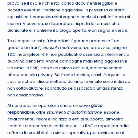
prova: se il KYC è richiesto, carica documenti leggibili e
accetta eventuali verifiche aggiuntive. In presenza di ritardi
ingiustificati, comunicazioni vaghe o continui rinvii, la fiducia si
incrina. Viceversa, se l’operatore rispetta le tempistiche
dichiarate e mantiene il dialogo aperto, è un segnale verde.
Tra i segnali rossi più importanti figurano promesse “too
good to be true”,
clausole mutevoli
senza preavviso, pagine
T&C incomplete, RTP non pubblicati o assenza di riferimenti a
audit indipendenti. Anche campagne marketing aggressive
via email o SMS, senza un chiaro opt-out, indicano scarsa
attenzione alla privacy. Sul fronte tecnico, crash frequenti e
sessioni che si disconnettono durante le vincite sono indizi da
non sottovalutare, soprattutto se associati a un’assistenza
non collaborativa.
Al contrario, un operatore che promuove
gioco
responsabile
, offre
strumenti di autolimitazione
, espone
chiaramente i rischi e indirizza a enti di supporto, dimostra
serietà. La presenza di certificazioni su RNG e report periodici
rafforza la credibilità. In sintesi operativa, per avvicinarsi ai