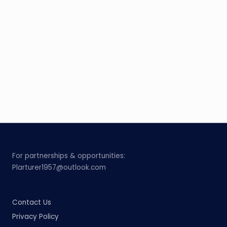
For partnerships & opportunities:
Plarturer1957@outlook.com
Contact Us
Privacy Policy