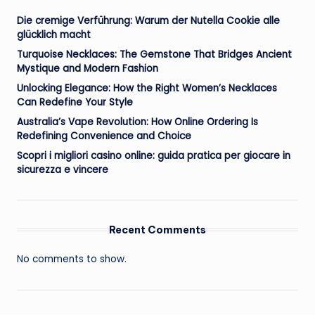
Die cremige Verführung: Warum der Nutella Cookie alle
glücklich macht
Turquoise Necklaces: The Gemstone That Bridges Ancient
Mystique and Modern Fashion
Unlocking Elegance: How the Right Women’s Necklaces
Can Redefine Your Style
Australia’s Vape Revolution: How Online Ordering Is
Redefining Convenience and Choice
Scopri i migliori casino online: guida pratica per giocare in
sicurezza e vincere
Recent Comments
No comments to show.