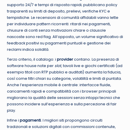
supporto 24/7 e tempi di risposta rapidi; pubblicano policy
trasparenti su limiti di deposito, prelievi, verifiche KYC e
tempistiche. Le recensioni di comunità affidabili vanno lette
per individuare pattern ricorrenti: ritardi nei pagamenti,
chiusure di conti senza motivazioni chiare o clausole
nascoste sono red flag. All’opposto, un volume significativo di
feedback positivi su pagamenti puntuali e gestione dei
reclami indica solidità.
Terzo criterio, il catalogo: i
provider
contano. La presenza di
software house note per
slot
, tavoli live e giochi certificati (ad
esempio titoli con RTP pubblici e auditati) aumenta la fiducia,
così come filtri chiari su categorie, volatilità e limiti di puntata.
Anche l’esperienza mobile è centrale: interfacce fluide,
caricamenti rapidi e compatibilità con i browser principali
migliorano la qualità delle sessioni senza intoppi tecnici che
possono incidere sull’esperienza e sulla percezione di fair
play.
Infine i
pagamenti
. I migliori siti propongono circuiti
tradizionali e soluzioni digitali con commissioni contenute,