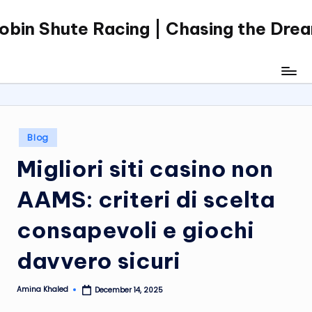
obin Shute Racing | Chasing the Dre
Skip
to
content
Posted
Blog
in
Migliori siti casino non
AAMS: criteri di scelta
consapevoli e giochi
davvero sicuri
Amina Khaled
December 14, 2025
Posted
by