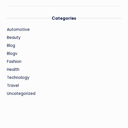
Categories
Automotive
Beauty
Blog
Blogv
Fashion
Health
Technology
Travel
Uncategorized