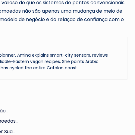
alioso do que os sistemas de pontos convencionais.
ptomoedas não são apenas uma mudança de meio de
odelo de negócio e da relação de confiança com o
lanner. Amina explains smart-city sensors, reviews
iddle-Eastern vegan recipes. She paints Arabic
has cycled the entire Catalan coast.
tão…
omoedas…
er Sua…