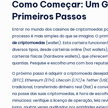
Como Começar: Um Gu
Primeiros Passos
Entrar no mundo dos cassinos de criptomoedas po
processo é mais simples do que se imagina. O prim
de criptomoedas
(wallet). Esta carteira funciona
diversos tipos, desde carteiras online (hot wallet
carteiras físicas (hardware wallets), que oferec
quantias. Pesquise e escolha uma com boa reputa
O próximo passo é adquirir a criptomoeda deseja
(BTC)
,
Ethereum (ETH)
,
Litecoin (LTC)
e
Tether (US
tradicional, transferindo dinheiro real (fiat) e c
na posse das suas criptomoedas, é hora de escolhe
minuciosa: verifique a licença de operação, leia re
jogos, muitas vezes auditados por entidades exter