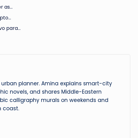
er as…
ypto…
ivo para…
urban planner. Amina explains smart-city
phic novels, and shares Middle-Eastern
abic calligraphy murals on weekends and
 coast.