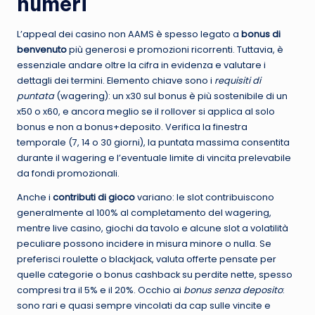
numeri
L’appeal dei casino non AAMS è spesso legato a
bonus di
benvenuto
più generosi e promozioni ricorrenti. Tuttavia, è
essenziale andare oltre la cifra in evidenza e valutare i
dettagli dei termini. Elemento chiave sono i
requisiti di
puntata
(wagering): un x30 sul bonus è più sostenibile di un
x50 o x60, e ancora meglio se il rollover si applica al solo
bonus e non a bonus+deposito. Verifica la finestra
temporale (7, 14 o 30 giorni), la puntata massima consentita
durante il wagering e l’eventuale limite di vincita prelevabile
da fondi promozionali.
Anche i
contributi di gioco
variano: le slot contribuiscono
generalmente al 100% al completamento del wagering,
mentre live casino, giochi da tavolo e alcune slot a volatilità
peculiare possono incidere in misura minore o nulla. Se
preferisci roulette o blackjack, valuta offerte pensate per
quelle categorie o bonus cashback su perdite nette, spesso
compresi tra il 5% e il 20%. Occhio ai
bonus senza deposito
:
sono rari e quasi sempre vincolati da cap sulle vincite e