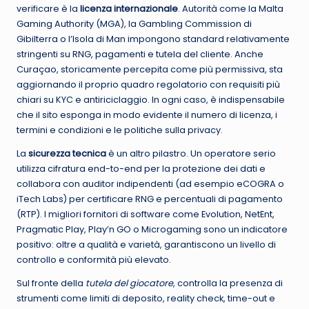
verificare è la
licenza internazionale
. Autorità come la Malta
Gaming Authority (MGA), la Gambling Commission di
Gibilterra o l’Isola di Man impongono standard relativamente
stringenti su RNG, pagamenti e tutela del cliente. Anche
Curaçao, storicamente percepita come più permissiva, sta
aggiornando il proprio quadro regolatorio con requisiti più
chiari su KYC e antiriciclaggio. In ogni caso, è indispensabile
che il sito esponga in modo evidente il numero di licenza, i
termini e condizioni e le politiche sulla privacy.
La
sicurezza tecnica
è un altro pilastro. Un operatore serio
utilizza cifratura end-to-end per la protezione dei dati e
collabora con auditor indipendenti (ad esempio eCOGRA o
iTech Labs) per certificare RNG e percentuali di pagamento
(RTP). I migliori fornitori di software come Evolution, NetEnt,
Pragmatic Play, Play’n GO o Microgaming sono un indicatore
positivo: oltre a qualità e varietà, garantiscono un livello di
controllo e conformità più elevato.
Sul fronte della
tutela del giocatore
, controlla la presenza di
strumenti come limiti di deposito, reality check, time-out e