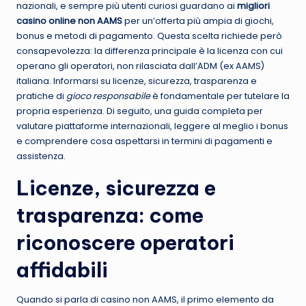
nazionali, e sempre più utenti curiosi guardano ai
migliori
casino online non AAMS
per un’offerta più ampia di giochi,
bonus e metodi di pagamento. Questa scelta richiede però
consapevolezza: la differenza principale è la licenza con cui
operano gli operatori, non rilasciata dall’ADM (ex AAMS)
italiana. Informarsi su licenze, sicurezza, trasparenza e
pratiche di
gioco responsabile
è fondamentale per tutelare la
propria esperienza. Di seguito, una guida completa per
valutare piattaforme internazionali, leggere al meglio i bonus
e comprendere cosa aspettarsi in termini di pagamenti e
assistenza.
Licenze, sicurezza e
trasparenza: come
riconoscere operatori
affidabili
Quando si parla di casino non AAMS, il primo elemento da