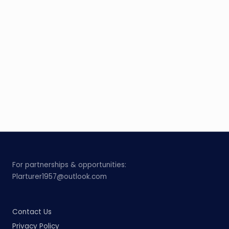
For partnerships & opportunities:
Plarturer1957@outlook.com
Contact Us
Privacy Policy