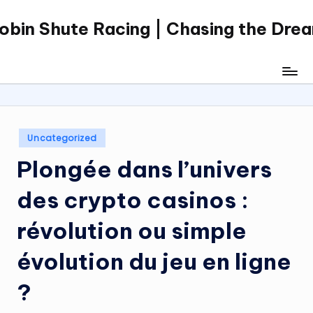
obin Shute Racing | Chasing the Dre
Skip
to
content
Posted
Uncategorized
in
Plongée dans l’univers
des crypto casinos :
révolution ou simple
évolution du jeu en ligne
?