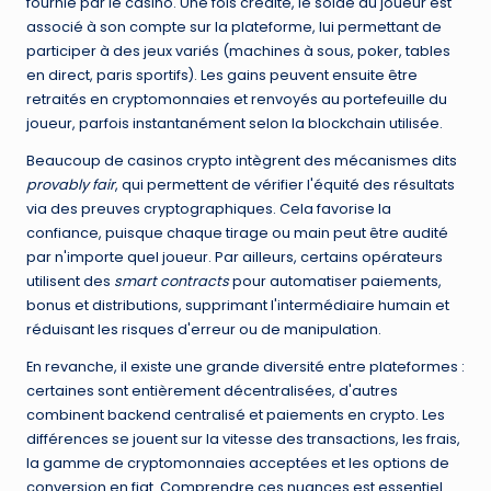
fournie par le casino. Une fois crédité, le solde du joueur est
associé à son compte sur la plateforme, lui permettant de
participer à des jeux variés (machines à sous, poker, tables
en direct, paris sportifs). Les gains peuvent ensuite être
retraités en cryptomonnaies et renvoyés au portefeuille du
joueur, parfois instantanément selon la blockchain utilisée.
Beaucoup de casinos crypto intègrent des mécanismes dits
provably fair
, qui permettent de vérifier l'équité des résultats
via des preuves cryptographiques. Cela favorise la
confiance, puisque chaque tirage ou main peut être audité
par n'importe quel joueur. Par ailleurs, certains opérateurs
utilisent des
smart contracts
pour automatiser paiements,
bonus et distributions, supprimant l'intermédiaire humain et
réduisant les risques d'erreur ou de manipulation.
En revanche, il existe une grande diversité entre plateformes :
certaines sont entièrement décentralisées, d'autres
combinent backend centralisé et paiements en crypto. Les
différences se jouent sur la vitesse des transactions, les frais,
la gamme de cryptomonnaies acceptées et les options de
conversion en fiat. Comprendre ces nuances est essentiel