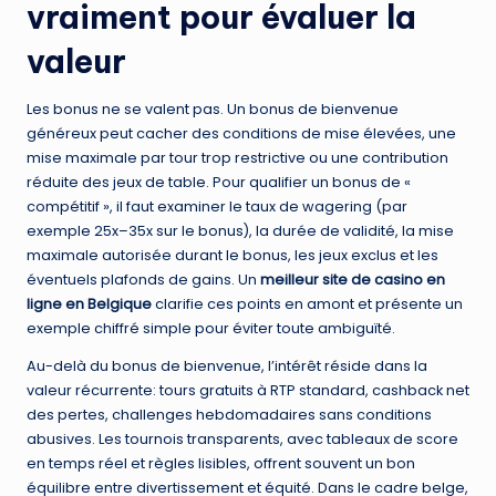
vraiment pour évaluer la
valeur
Les bonus ne se valent pas. Un bonus de bienvenue
généreux peut cacher des conditions de mise élevées, une
mise maximale par tour trop restrictive ou une contribution
réduite des jeux de table. Pour qualifier un bonus de «
compétitif », il faut examiner le taux de wagering (par
exemple 25x–35x sur le bonus), la durée de validité, la mise
maximale autorisée durant le bonus, les jeux exclus et les
éventuels plafonds de gains. Un
meilleur site de casino en
ligne en Belgique
clarifie ces points en amont et présente un
exemple chiffré simple pour éviter toute ambiguïté.
Au-delà du bonus de bienvenue, l’intérêt réside dans la
valeur récurrente: tours gratuits à RTP standard, cashback net
des pertes, challenges hebdomadaires sans conditions
abusives. Les tournois transparents, avec tableaux de score
en temps réel et règles lisibles, offrent souvent un bon
équilibre entre divertissement et équité. Dans le cadre belge,