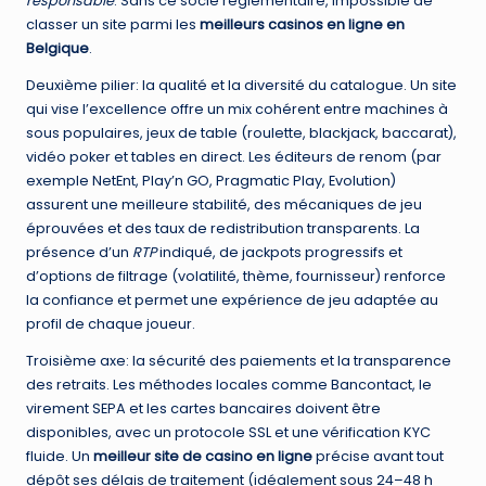
responsable
. Sans ce socle réglementaire, impossible de
classer un site parmi les
meilleurs casinos en ligne en
Belgique
.
Deuxième pilier: la qualité et la diversité du catalogue. Un site
qui vise l’excellence offre un mix cohérent entre machines à
sous populaires, jeux de table (roulette, blackjack, baccarat),
vidéo poker et tables en direct. Les éditeurs de renom (par
exemple NetEnt, Play’n GO, Pragmatic Play, Evolution)
assurent une meilleure stabilité, des mécaniques de jeu
éprouvées et des taux de redistribution transparents. La
présence d’un
RTP
indiqué, de jackpots progressifs et
d’options de filtrage (volatilité, thème, fournisseur) renforce
la confiance et permet une expérience de jeu adaptée au
profil de chaque joueur.
Troisième axe: la sécurité des paiements et la transparence
des retraits. Les méthodes locales comme Bancontact, le
virement SEPA et les cartes bancaires doivent être
disponibles, avec un protocole SSL et une vérification KYC
fluide. Un
meilleur site de casino en ligne
précise avant tout
dépôt ses délais de traitement (idéalement sous 24–48 h