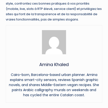
style, confrontez ces bonnes pratiques à vos priorités
(mobile, live, slots à RTP élevé, service client) et privilégiez les
sites qui font de la transparence et de la responsabilité de
vraies fonctionnalités, pas de simples slogans.
Amina Khaled
Cairo-born, Barcelona-based urban planner. Amina
explains smart-city sensors, reviews Spanish graphic
novels, and shares Middle-Eastern vegan recipes. She
paints Arabic calligraphy murals on weekends and
has cycled the entire Catalan coast.