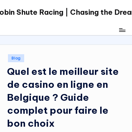
obin Shute Racing | Chasing the Dre
Skip
to
content
Posted
Blog
in
Quel est le meilleur site
de casino en ligne en
Belgique ? Guide
complet pour faire le
bon choix