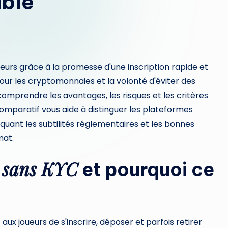
able
ueurs grâce à la promesse d'une inscription rapide et
our les cryptomonnaies et la volonté d'éviter des
e comprendre les avantages, les risques et les critères
omparatif vous aide à distinguer les plateformes
iquant les subtilités réglementaires et les bonnes
mat.
 sans KYC
et pourquoi ce
ux joueurs de s'inscrire, déposer et parfois retirer