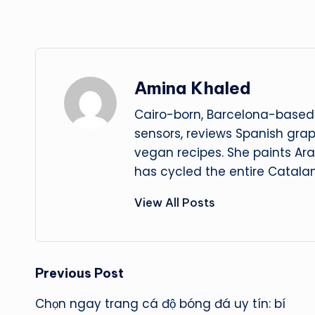
Amina Khaled
Cairo-born, Barcelona-based 
sensors, reviews Spanish gra
vegan recipes. She paints Ar
has cycled the entire Catalan
View All Posts
Post
Previous Post
Chọn ngay trang cá độ bóng đá uy tín: bí
navigation