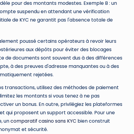
odèle pour des montants modestes. Exemple B : un
compte suspendu en attendant une vérification
nitiale de KYC ne garantit pas l'absence totale de
lement poussé certains opérateurs à revoir leurs
postérieures aux dépôts pour éviter des blocages
aute de documents sont souvent dus à des différences
pte, à des preuves d'adresse manquantes ou à des
tématiquement rejetées.
vos transactions, utilisez des méthodes de paiement
imitez les montants si vous tenez à ne pas
ctiver un bonus. En outre, privilégiez les plateformes
on et qui proposent un support accessible. Pour une
e, un
comparatif casino sans KYC
bien construit
anonymat et sécurité.