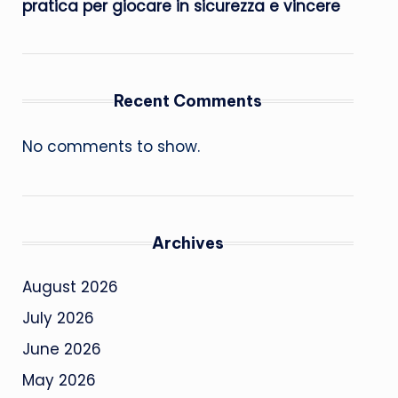
pratica per giocare in sicurezza e vincere
Recent Comments
No comments to show.
Archives
August 2026
July 2026
June 2026
May 2026