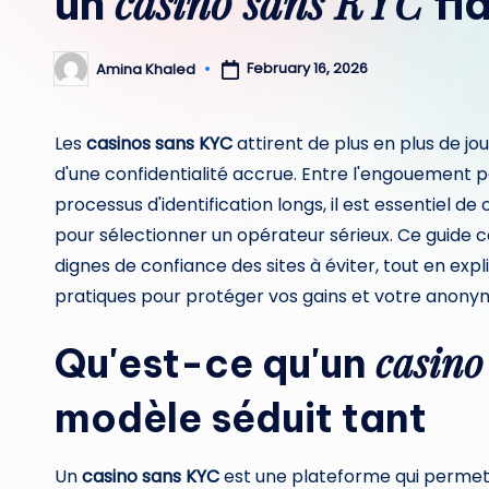
casino sans KYC
un
fi
February 16, 2026
Amina Khaled
Posted
by
Les
casinos sans KYC
attirent de plus en plus de jo
d'une confidentialité accrue. Entre l'engouement p
processus d'identification longs, il est essentiel d
pour sélectionner un opérateur sérieux. Ce guide c
dignes de confiance des sites à éviter, tout en expl
pratiques pour protéger vos gains et votre anony
casino
Qu'est-ce qu'un
modèle séduit tant
Un
casino sans KYC
est une plateforme qui permet a