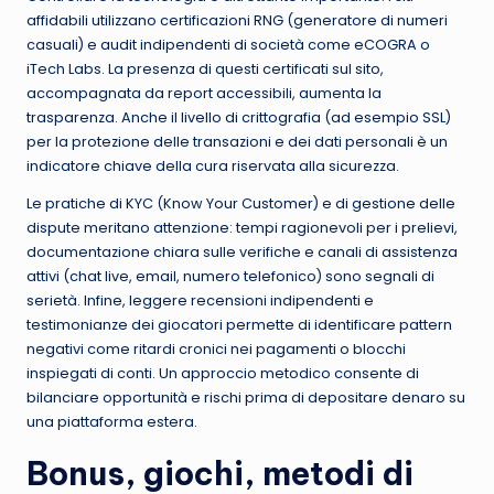
affidabili utilizzano certificazioni RNG (generatore di numeri
casuali) e audit indipendenti di società come eCOGRA o
iTech Labs. La presenza di questi certificati sul sito,
accompagnata da report accessibili, aumenta la
trasparenza. Anche il livello di crittografia (ad esempio SSL)
per la protezione delle transazioni e dei dati personali è un
indicatore chiave della cura riservata alla sicurezza.
Le pratiche di KYC (Know Your Customer) e di gestione delle
dispute meritano attenzione: tempi ragionevoli per i prelievi,
documentazione chiara sulle verifiche e canali di assistenza
attivi (chat live, email, numero telefonico) sono segnali di
serietà. Infine, leggere recensioni indipendenti e
testimonianze dei giocatori permette di identificare pattern
negativi come ritardi cronici nei pagamenti o blocchi
inspiegati di conti. Un approccio metodico consente di
bilanciare opportunità e rischi prima di depositare denaro su
una piattaforma estera.
Bonus, giochi, metodi di