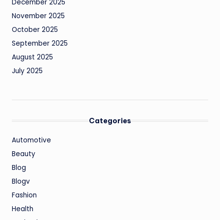
December 2025
November 2025
October 2025
September 2025
August 2025
July 2025
Categories
Automotive
Beauty
Blog
Blogv
Fashion
Health