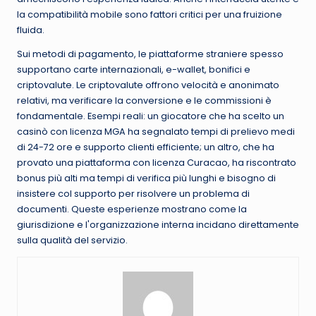
la compatibilità mobile sono fattori critici per una fruizione
fluida.
Sui metodi di pagamento, le piattaforme straniere spesso
supportano carte internazionali, e-wallet, bonifici e
criptovalute. Le criptovalute offrono velocità e anonimato
relativi, ma verificare la conversione e le commissioni è
fondamentale. Esempi reali: un giocatore che ha scelto un
casinò con licenza MGA ha segnalato tempi di prelievo medi
di 24-72 ore e supporto clienti efficiente; un altro, che ha
provato una piattaforma con licenza Curacao, ha riscontrato
bonus più alti ma tempi di verifica più lunghi e bisogno di
insistere col supporto per risolvere un problema di
documenti. Queste esperienze mostrano come la
giurisdizione e l'organizzazione interna incidano direttamente
sulla qualità del servizio.