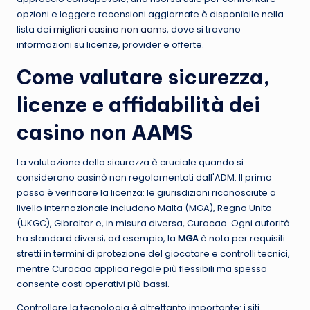
opzioni e leggere recensioni aggiornate è disponibile nella
lista dei
migliori casino non aams
, dove si trovano
informazioni su licenze, provider e offerte.
Come valutare sicurezza,
licenze e affidabilità dei
casino non AAMS
La valutazione della sicurezza è cruciale quando si
considerano casinò non regolamentati dall'ADM. Il primo
passo è verificare la licenza: le giurisdizioni riconosciute a
livello internazionale includono Malta (MGA), Regno Unito
(UKGC), Gibraltar e, in misura diversa, Curacao. Ogni autorità
ha standard diversi; ad esempio, la
MGA
è nota per requisiti
stretti in termini di protezione del giocatore e controlli tecnici,
mentre Curacao applica regole più flessibili ma spesso
consente costi operativi più bassi.
Controllare la tecnologia è altrettanto importante: i siti