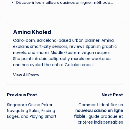
Découvrir les meilleurs casinos en ligne: méthode…
Amina Khaled
Cairo-born, Barcelona-based urban planner. Amina
explains smart-city sensors, reviews Spanish graphic
novels, and shares Middle-Eastern vegan recipes.
She paints Arabic calligraphy murals on weekends
and has cycled the entire Catalan coast.
View All Posts
Post
Previous Post
Next Post
Singapore Online Poker:
Comment identifier un
navigation
Navigating Rules, Finding
nouveau casino en ligne
Edges, and Playing Smart
fiable
: guide pratique et
critères indispensables