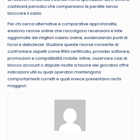
cashback periodici che compensano le perdite senza
bloccare il saldo.
Per chi cerca alternative e comparative approfondite,
esistono risorse online che raccolgono recensioni e liste
aggiornate dei
migliori casino online
, evidenziando punti di
forza e debolezze. Studiare queste risorse consente di
confrontare aspetti come RNG certificato, provider software,
promozioni e compatibilità mobile. Infine, osservare casi di
blocco account o dispute risolte a favore dei giocatori offre
indicazioni utili su quali operatori mantengono
comportamenti corretti e quali invece presentano rischi
maggiori.