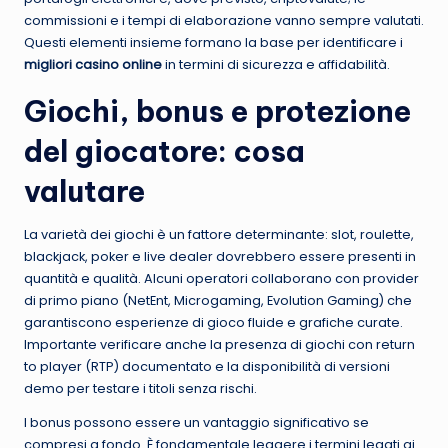
commissioni e i tempi di elaborazione vanno sempre valutati.
Questi elementi insieme formano la base per identificare i
migliori casino online
in termini di sicurezza e affidabilità.
Giochi, bonus e protezione
del giocatore: cosa
valutare
La varietà dei giochi è un fattore determinante: slot, roulette,
blackjack, poker e live dealer dovrebbero essere presenti in
quantità e qualità. Alcuni operatori collaborano con provider
di primo piano (NetEnt, Microgaming, Evolution Gaming) che
garantiscono esperienze di gioco fluide e grafiche curate.
Importante verificare anche la presenza di giochi con return
to player (RTP) documentato e la disponibilità di versioni
demo per testare i titoli senza rischi.
I bonus possono essere un vantaggio significativo se
compresi a fondo. È fondamentale leggere i termini legati ai