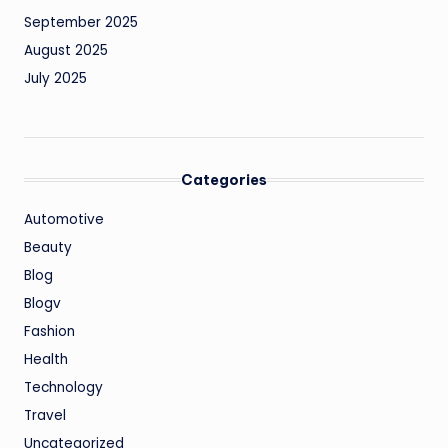
September 2025
August 2025
July 2025
Categories
Automotive
Beauty
Blog
Blogv
Fashion
Health
Technology
Travel
Uncategorized