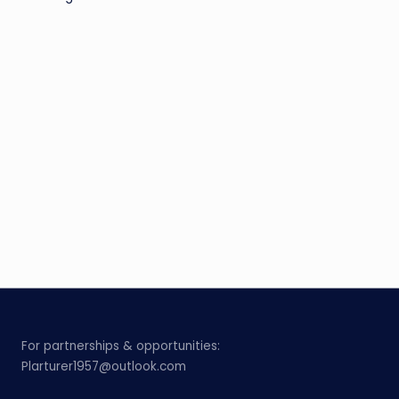
For partnerships & opportunities:
Plarturer1957@outlook.com