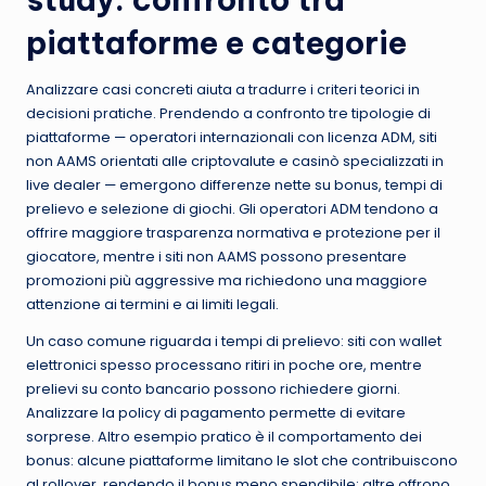
piattaforme e categorie
Analizzare casi concreti aiuta a tradurre i criteri teorici in
decisioni pratiche. Prendendo a confronto tre tipologie di
piattaforme — operatori internazionali con licenza ADM, siti
non AAMS orientati alle criptovalute e casinò specializzati in
live dealer — emergono differenze nette su bonus, tempi di
prelievo e selezione di giochi. Gli operatori ADM tendono a
offrire maggiore trasparenza normativa e protezione per il
giocatore, mentre i siti non AAMS possono presentare
promozioni più aggressive ma richiedono una maggiore
attenzione ai termini e ai limiti legali.
Un caso comune riguarda i tempi di prelievo: siti con wallet
elettronici spesso processano ritiri in poche ore, mentre
prelievi su conto bancario possono richiedere giorni.
Analizzare la policy di pagamento permette di evitare
sorprese. Altro esempio pratico è il comportamento dei
bonus: alcune piattaforme limitano le slot che contribuiscono
al rollover, rendendo il bonus meno spendibile; altre offrono