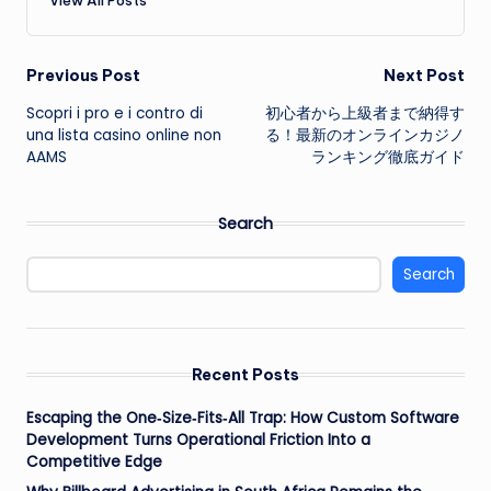
Post
Previous Post
Next Post
Scopri i pro e i contro di
初心者から上級者まで納得す
navigation
una lista casino online non
る！最新のオンラインカジノ
AAMS
ランキング徹底ガイド
Search
Search
Recent Posts
Escaping the One‑Size‑Fits‑All Trap: How Custom Software
Development Turns Operational Friction Into a
Competitive Edge