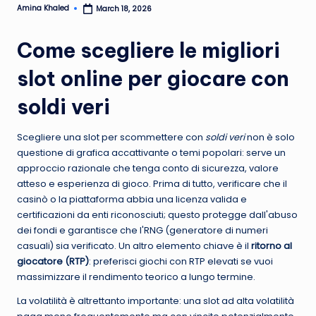
Amina Khaled
March 18, 2026
Posted
by
Come scegliere le migliori
slot online per giocare con
soldi veri
Scegliere una slot per scommettere con
soldi veri
non è solo
questione di grafica accattivante o temi popolari: serve un
approccio razionale che tenga conto di sicurezza, valore
atteso e esperienza di gioco. Prima di tutto, verificare che il
casinò o la piattaforma abbia una licenza valida e
certificazioni da enti riconosciuti; questo protegge dall'abuso
dei fondi e garantisce che l'RNG (generatore di numeri
casuali) sia verificato. Un altro elemento chiave è il
ritorno al
giocatore (RTP)
: preferisci giochi con RTP elevati se vuoi
massimizzare il rendimento teorico a lungo termine.
La volatilità è altrettanto importante: una slot ad alta volatilità