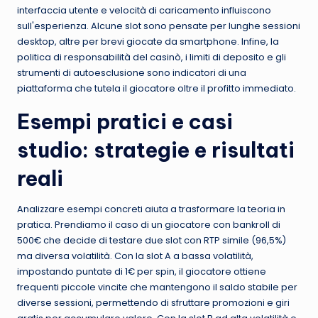
interfaccia utente e velocità di caricamento influiscono
sull'esperienza. Alcune slot sono pensate per lunghe sessioni
desktop, altre per brevi giocate da smartphone. Infine, la
politica di responsabilità del casinò, i limiti di deposito e gli
strumenti di autoesclusione sono indicatori di una
piattaforma che tutela il giocatore oltre il profitto immediato.
Esempi pratici e casi
studio: strategie e risultati
reali
Analizzare esempi concreti aiuta a trasformare la teoria in
pratica. Prendiamo il caso di un giocatore con bankroll di
500€ che decide di testare due slot con RTP simile (96,5%)
ma diversa volatilità. Con la slot A a bassa volatilità,
impostando puntate di 1€ per spin, il giocatore ottiene
frequenti piccole vincite che mantengono il saldo stabile per
diverse sessioni, permettendo di sfruttare promozioni e giri