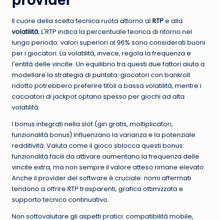
Il cuore della scelta tecnica ruota attorno al
RTP
e alla
volatilità
. L'RTP indica la percentuale teorica di ritorno nel
lungo periodo: valori superiori al 96% sono considerati buoni
per i giocatori. La volatilità, invece, regola la frequenza e
l'entità delle vincite. Un equilibrio tra questi due fattori aiuta a
modellare la strategia di puntata: giocatori con bankroll
ridotto potrebbero preferire titoli a bassa volatilità, mentre i
cacciatori di jackpot optano spesso per giochi ad alta
volatilità.
I bonus integrati nella slot (giri gratis, moltiplicatori,
funzionalità bonus) influenzano la varianza e la potenziale
redditività. Valuta come il gioco sblocca questi bonus:
funzionalità facili da attivare aumentano la frequenza delle
vincite extra, ma non sempre il valore atteso rimane elevato.
Anche il provider del software è cruciale: nomi affermati
tendono a offrire RTP trasparenti, grafica ottimizzata e
supporto tecnico continuativo.
Non sottovalutare gli aspetti pratici: compatibilità mobile,