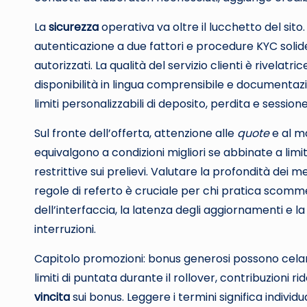
La
sicurezza
operativa va oltre il lucchetto del sito
autenticazione a due fattori e procedure KYC solide 
autorizzati. La qualità del servizio clienti è rivelatri
disponibilità in lingua comprensibile e documentazi
limiti personalizzabili di deposito, perdita e session
Sul fronte dell’offerta, attenzione alle
quote
e al m
equivalgono a condizioni migliori se abbinate a limit
restrittive sui prelievi. Valutare la profondità dei m
regole di referto è cruciale per chi pratica scomme
dell’interfaccia, la latenza degli aggiornamenti e l
interruzioni.
Capitolo promozioni: bonus generosi possono celare 
limiti di puntata durante il rollover, contribuzioni r
vincita
sui bonus. Leggere i termini significa individu