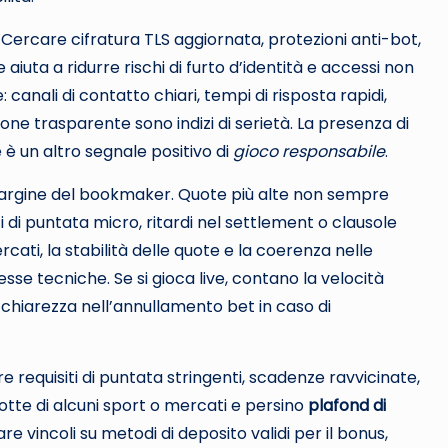
. Cercare cifratura TLS aggiornata, protezioni anti-bot,
aiuta a ridurre rischi di furto d’identità e accessi non
ce: canali di contatto chiari, tempi di risposta rapidi,
one trasparente sono indizi di serietà. La presenza di
e è un altro segnale positivo di
gioco responsabile
.
argine del bookmaker. Quote più alte non sempre
i di puntata micro, ritardi nel settlement o clausole
ercati, la stabilità delle quote e la coerenza nelle
sse tecniche. Se si gioca live, contano la velocità
a chiarezza nell’annullamento bet in caso di
requisiti di puntata stringenti, scadenze ravvicinate,
idotte di alcuni sport o mercati e persino
plafond di
are vincoli su metodi di deposito validi per il bonus,