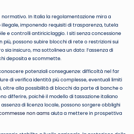
o normativo. In Italia la regolamentazione mira a
illegale, imponendo requisiti di trasparenza, tutela
e e controlli antiriciclaggio. I siti senza concessione
 più, possono subire blocchi di rete o restrizioni sui
 sia insicuro, ma sottolinea un dato: l’assenza di
 chi deposita e scommette.
 conoscere potenziali conseguenze: difficoltà nel far
dure di verifica identità più complesse, eventuali limiti
i, oltre alla possibilità di blocchi da parte di banche o
no differire, poiché il modello di tassazione italiano
n assenza di licenza locale, possono sorgere obblighi
 scommesse non aams
aiuta a mettere in prospettiva