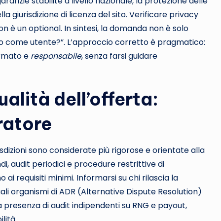
aranzie stabilite a livello nazionale, la protezione delle
a giurisdizione di licenza del sito. Verificare privacy
on è un optional. In sintesi, la domanda non è solo
o come utente?”. L’approccio corretto è pragmatico:
ormato e
responsabile
, senza farsi guidare
alità dell’offerta:
ratore
isdizioni sono considerate più rigorose e orientate alla
, audit periodici e procedure restrittive di
 ai requisiti minimi. Informarsi su chi rilascia la
ali organismi di ADR (Alternative Dispute Resolution)
a presenza di audit indipendenti su RNG e payout,
lità.