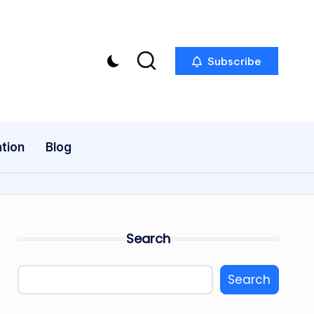
Subscribe
tion
Blog
Search
Search