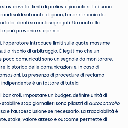
sfavorevoli o limiti di prelievo giornalieri. La buona
grandi saldi sul conto di gioco, tenere traccia dei
di dei clienti su conti segregati. Un controllo
cate può prevenire sorprese.
 l’operatore introduce limiti sulle quote massime
uti a rischio di arbitraggio. È legittimo che un
 e poco comunicati sono un segnale da monitorare.
re lo storico delle comunicazioni e, in caso di
ansazioni. La presenza di procedure di reclamo
 indipendente è un fattore di tutela.
l bankroll. Impostare un budget, definire unità di
stabilire stop giornalieri sono pilastri di
autocontrollo
.
usa e l’autoesclusione se necessario. La tracciabilità è
uote, stake, valore atteso e outcome permette di
.