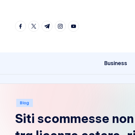
Skip
to
facebook.com
twitter.com
t.me
instagram.com
youtube.com
content
Business
Posted
Blog
in
Siti scommesse non