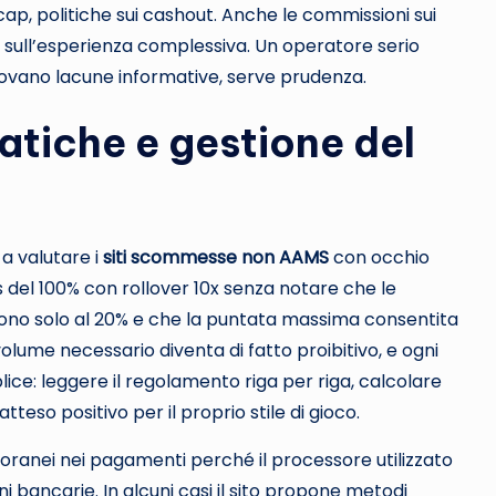
icap, politiche sui cashout. Anche le commissioni sui
 sull’esperienza complessiva. Un operatore serio
rovano lacune informative, serve prudenza.
atiche e gestione del
a valutare i
siti scommesse non AAMS
con occhio
 del 100% con rollover 10x senza notare che le
no solo al 20% e che la puntata massima consentita
olume necessario diventa di fatto proibitivo, e ogni
plice: leggere il regolamento riga per riga, calcolare
tteso positivo per il proprio stile di gioco.
oranei nei pagamenti perché il processore utilizzato
i bancarie. In alcuni casi il sito propone metodi