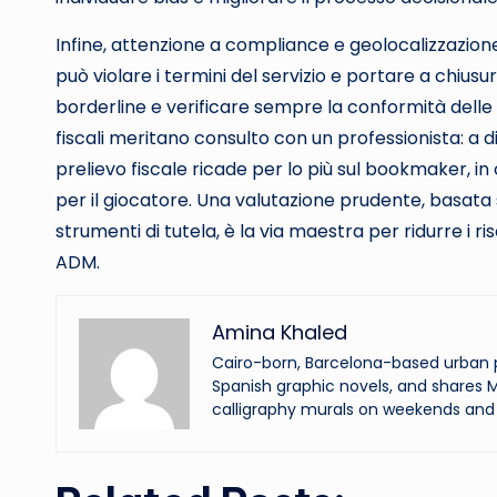
Infine, attenzione a compliance e geolocalizzazione.
può violare i termini del servizio e portare a chiu
borderline e verificare sempre la conformità delle a
fiscali meritano consulto con un professionista: a dif
prelievo fiscale ricade per lo più sul bookmaker, i
per il giocatore. Una valutazione prudente, basata
strumenti di tutela, è la via maestra per ridurre i ri
ADM.
Amina Khaled
Cairo-born, Barcelona-based urban p
Spanish graphic novels, and shares M
calligraphy murals on weekends and 