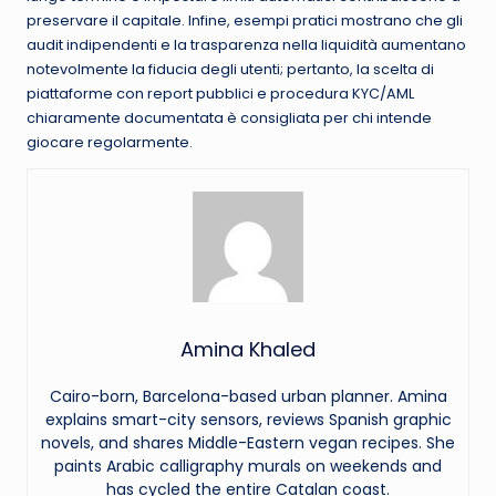
preservare il capitale. Infine, esempi pratici mostrano che gli
audit indipendenti e la trasparenza nella liquidità aumentano
notevolmente la fiducia degli utenti; pertanto, la scelta di
piattaforme con report pubblici e procedura KYC/AML
chiaramente documentata è consigliata per chi intende
giocare regolarmente.
Amina Khaled
Cairo-born, Barcelona-based urban planner. Amina
explains smart-city sensors, reviews Spanish graphic
novels, and shares Middle-Eastern vegan recipes. She
paints Arabic calligraphy murals on weekends and
has cycled the entire Catalan coast.