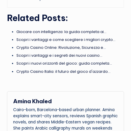
Related Posts:
Giocare con intelligenza: la guida completa ai…
Scopri i vantaggi e come scegliere i migliori crypto…
Crypto Casino Online: Rivoluzione, Sicurezza e…
Scopri i vantaggi e i segreti dei nuovi casino…
Scopri i nuovi orizzonti del gioco: guida completa…
Crypto Casino Italia: il futuro del gioco d'azzardo…
Amina Khaled
Cairo-born, Barcelona-based urban planner. Amina
explains smart-city sensors, reviews Spanish graphic
novels, and shares Middle-Eastern vegan recipes.
She paints Arabic calligraphy murals on weekends