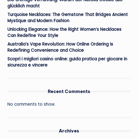
glücklich macht
Turquoise Necklaces: The Gemstone That Bridges Ancient
Mystique and Modern Fashion
Unlocking Elegance: How the Right Women’s Necklaces
Can Redefine Your Style
Australia’s Vape Revolution: How Online Ordering Is
Redefining Convenience and Choice
Scopri i migliori casino online: guida pratica per giocare in
sicurezza e vincere
Recent Comments
No comments to show.
Archives