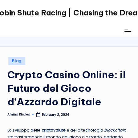
obin Shute Racing | Chasing the Dre
Skip
to
content
Posted
Blog
in
Crypto Casino Online: il
Futuro del Gioco
d’Azzardo Digitale
Amina Khaled
February 2, 2026
Posted
by
Lo sviluppo delle
criptovalute
e della tecnologia
blockchain
sta trasformando il mondo del gioco d'azzardo, portando