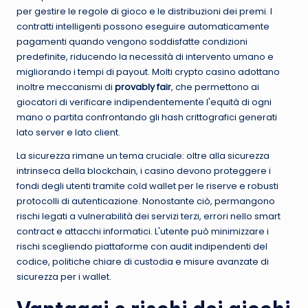
per gestire le regole di gioco e le distribuzioni dei premi. I
contratti intelligenti possono eseguire automaticamente
pagamenti quando vengono soddisfatte condizioni
predefinite, riducendo la necessità di intervento umano e
migliorando i tempi di payout. Molti crypto casino adottano
inoltre meccanismi di
provably fair
, che permettono ai
giocatori di verificare indipendentemente l'equità di ogni
mano o partita confrontando gli hash crittografici generati
lato server e lato client.
La sicurezza rimane un tema cruciale: oltre alla sicurezza
intrinseca della blockchain, i casino devono proteggere i
fondi degli utenti tramite cold wallet per le riserve e robusti
protocolli di autenticazione. Nonostante ciò, permangono
rischi legati a vulnerabilità dei servizi terzi, errori nello smart
contract e attacchi informatici. L'utente può minimizzare i
rischi scegliendo piattaforme con audit indipendenti del
codice, politiche chiare di custodia e misure avanzate di
sicurezza per i wallet.