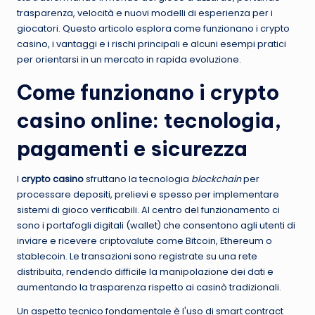
trasparenza, velocità e nuovi modelli di esperienza per i
giocatori. Questo articolo esplora come funzionano i crypto
casino, i vantaggi e i rischi principali e alcuni esempi pratici
per orientarsi in un mercato in rapida evoluzione.
Come funzionano i crypto
casino online: tecnologia,
pagamenti e sicurezza
I
crypto casino
sfruttano la tecnologia
blockchain
per
processare depositi, prelievi e spesso per implementare
sistemi di gioco verificabili. Al centro del funzionamento ci
sono i portafogli digitali (wallet) che consentono agli utenti di
inviare e ricevere criptovalute come Bitcoin, Ethereum o
stablecoin. Le transazioni sono registrate su una rete
distribuita, rendendo difficile la manipolazione dei dati e
aumentando la trasparenza rispetto ai casinò tradizionali.
Un aspetto tecnico fondamentale è l'uso di smart contract