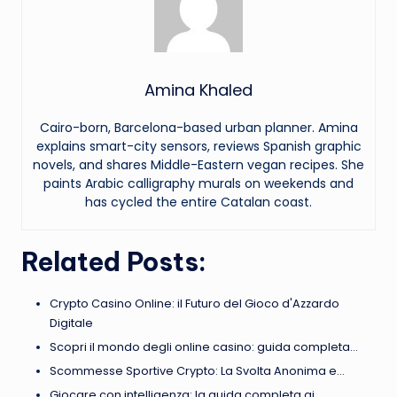
Amina Khaled
Cairo-born, Barcelona-based urban planner. Amina
explains smart-city sensors, reviews Spanish graphic
novels, and shares Middle-Eastern vegan recipes. She
paints Arabic calligraphy murals on weekends and
has cycled the entire Catalan coast.
Related Posts:
Crypto Casino Online: il Futuro del Gioco d'Azzardo
Digitale
Scopri il mondo degli online casino: guida completa…
Scommesse Sportive Crypto: La Svolta Anonima e…
Giocare con intelligenza: la guida completa ai…