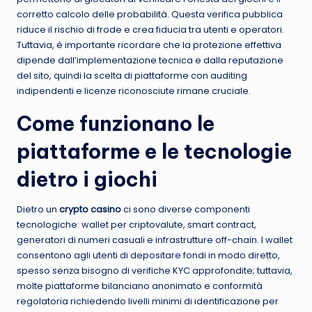
corretto calcolo delle probabilità. Questa verifica pubblica
riduce il rischio di frode e crea fiducia tra utenti e operatori.
Tuttavia, è importante ricordare che la protezione effettiva
dipende dall’implementazione tecnica e dalla reputazione
del sito, quindi la scelta di piattaforme con auditing
indipendenti e licenze riconosciute rimane cruciale.
Come funzionano le
piattaforme e le tecnologie
dietro i giochi
Dietro un
crypto casino
ci sono diverse componenti
tecnologiche: wallet per criptovalute, smart contract,
generatori di numeri casuali e infrastrutture off-chain. I wallet
consentono agli utenti di depositare fondi in modo diretto,
spesso senza bisogno di verifiche KYC approfondite; tuttavia,
molte piattaforme bilanciano anonimato e conformità
regolatoria richiedendo livelli minimi di identificazione per