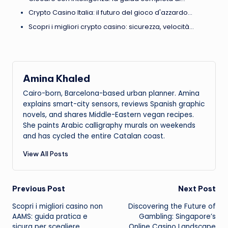
Crypto Casino Italia: il futuro del gioco d'azzardo…
Scopri i migliori crypto casino: sicurezza, velocità…
Amina Khaled
Cairo-born, Barcelona-based urban planner. Amina
explains smart-city sensors, reviews Spanish graphic
novels, and shares Middle-Eastern vegan recipes.
She paints Arabic calligraphy murals on weekends
and has cycled the entire Catalan coast.
View All Posts
Post
Previous Post
Next Post
Scopri i migliori casino non
Discovering the Future of
navigation
AAMS: guida pratica e
Gambling: Singapore’s
sicura per scegliere
Online Casino Landscape