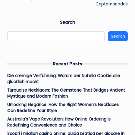
Criptomonedas
Search
Search
Recent Posts
Die cremige Verführung: Warum der Nutella Cookie alle
glücklich macht
Turquoise Necklaces: The Gemstone That Bridges Ancient
Mystique and Modern Fashion
Unlocking Elegance: How the Right Women’s Necklaces
Can Redefine Your Style
Australia’s Vape Revolution: How Online Ordering Is
Redefining Convenience and Choice
Scopri i migliori casino online: guida pratica per giocare in