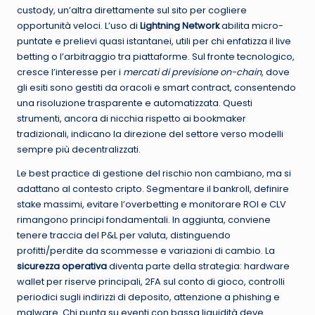
custody, un’altra direttamente sul sito per cogliere
opportunità veloci. L’uso di
Lightning Network
abilita micro-
puntate e prelievi quasi istantanei, utili per chi enfatizza il live
betting o l’arbitraggio tra piattaforme. Sul fronte tecnologico,
cresce l’interesse per i
mercati di previsione on-chain
, dove
gli esiti sono gestiti da oracoli e smart contract, consentendo
una risoluzione trasparente e automatizzata. Questi
strumenti, ancora di nicchia rispetto ai bookmaker
tradizionali, indicano la direzione del settore verso modelli
sempre più decentralizzati.
Le best practice di gestione del rischio non cambiano, ma si
adattano al contesto cripto. Segmentare il bankroll, definire
stake massimi, evitare l’overbetting e monitorare ROI e CLV
rimangono principi fondamentali. In aggiunta, conviene
tenere traccia del P&L per valuta, distinguendo
profitti/perdite da scommesse e variazioni di cambio. La
sicurezza operativa
diventa parte della strategia: hardware
wallet per riserve principali, 2FA sul conto di gioco, controlli
periodici sugli indirizzi di deposito, attenzione a phishing e
malware. Chi punta su eventi con bassa liquidità deve