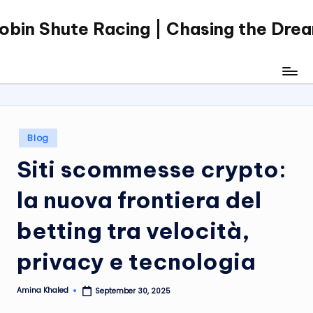
obin Shute Racing | Chasing the Dre
Skip
to
content
Posted
Blog
in
Siti scommesse crypto:
la nuova frontiera del
betting tra velocità,
privacy e tecnologia
Amina Khaled
September 30, 2025
Posted
by