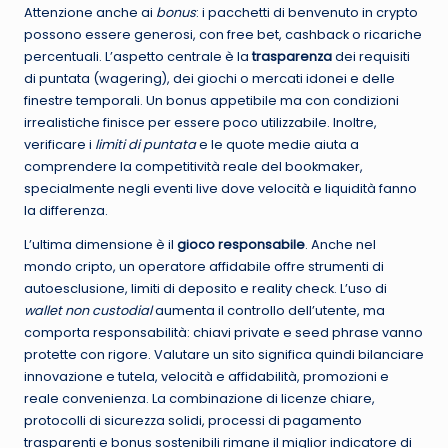
Attenzione anche ai
bonus
: i pacchetti di benvenuto in crypto
possono essere generosi, con free bet, cashback o ricariche
percentuali. L’aspetto centrale è la
trasparenza
dei requisiti
di puntata (wagering), dei giochi o mercati idonei e delle
finestre temporali. Un bonus appetibile ma con condizioni
irrealistiche finisce per essere poco utilizzabile. Inoltre,
verificare i
limiti di puntata
e le quote medie aiuta a
comprendere la competitività reale del bookmaker,
specialmente negli eventi live dove velocità e liquidità fanno
la differenza.
L’ultima dimensione è il
gioco responsabile
. Anche nel
mondo cripto, un operatore affidabile offre strumenti di
autoesclusione, limiti di deposito e reality check. L’uso di
wallet non custodial
aumenta il controllo dell’utente, ma
comporta responsabilità: chiavi private e seed phrase vanno
protette con rigore. Valutare un sito significa quindi bilanciare
innovazione e tutela, velocità e affidabilità, promozioni e
reale convenienza. La combinazione di licenze chiare,
protocolli di sicurezza solidi, processi di pagamento
trasparenti e bonus sostenibili rimane il miglior indicatore di