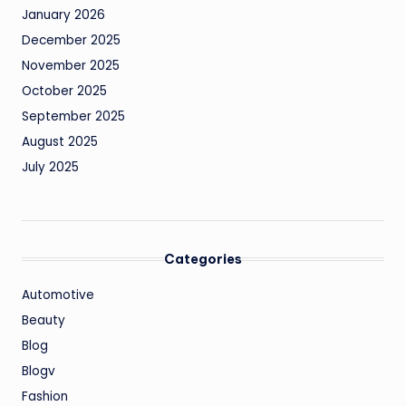
January 2026
December 2025
November 2025
October 2025
September 2025
August 2025
July 2025
Categories
Automotive
Beauty
Blog
Blogv
Fashion