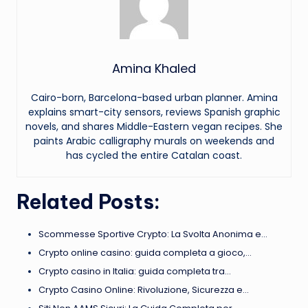
Amina Khaled
Cairo-born, Barcelona-based urban planner. Amina
explains smart-city sensors, reviews Spanish graphic
novels, and shares Middle-Eastern vegan recipes. She
paints Arabic calligraphy murals on weekends and
has cycled the entire Catalan coast.
Related Posts:
Scommesse Sportive Crypto: La Svolta Anonima e…
Crypto online casino: guida completa a gioco,…
Crypto casino in Italia: guida completa tra…
Crypto Casino Online: Rivoluzione, Sicurezza e…