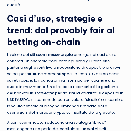
qualità.
Casi d’uso, strategie e
trend: dal provably fair al
betting on-chain
Il valore dei
siti scommesse crypto
emerge nei casi d’uso
concreti. Un esempio frequente riguarda gli utenti che
puntano sugli eventi live e necessitano di depositi e prelievi
veloci per sfruttare momenti specifici: con BTC o stablecoin
su reti rapide, la ricarica arriva in tempo per cogliere una
quota in movimento. Un altro caso ricorrente è la gestione
del bankroll in
stablecoin
per ridurre la volatilità: si deposita in
USDT/USDC, si scommette con un valore “stabile” e si cambia
in valute fiat solo al bisogno, limitando l’impatto delle
oscillazioni del mercato crypto sul risultato delle giocate.
Alcuni scommettitori adottano una strategia “ibrida”:
mantengono una parte del capitale su un wallet self-