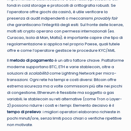
fondi in cold storage e protocolli di crittografia robusti. Se
l’operatore offre giochi da casinò, è utile verificare la
presenza di audit indipendenti o meccanismi
provably fair
che garantiscano l’integrità degli esiti. Sul fronte delle licenze,
molti siti crypto operano con permessi internazionali (es.
Curacao, Isola di Man, Malta); è importante capire che tipo di
regolamentazione si applica nel proprio Paese, quali tutele
offre e come l’operatore gestisce le procedure KYC/AML.
Il
metodo di pagamento
è un altro fattore chiave. Piattaforme
moderne supportano BTC, ETH e varie stablecoin, oltre a
soluzioni di
scalabilità
come Lightning Network per micro-
transazioni. Ogni rete ha tempi e costi diversi: Bitcoin offre
estrema sicurezza ma a volte commissioni più alte nei picchi
di congestione; Ethereum è flessibile ma soggetto a gas
variabili; le stablecoin su reti alternative (come Tron o Layer-
2) possono ridurre i costi e i tempi. Elemento decisivo è il
tempo di prelievo
: i migliori operatori elaborano richieste in
pochi minuti/ore, senza limiti poco chiari o verifiche ripetitive
non motivate.