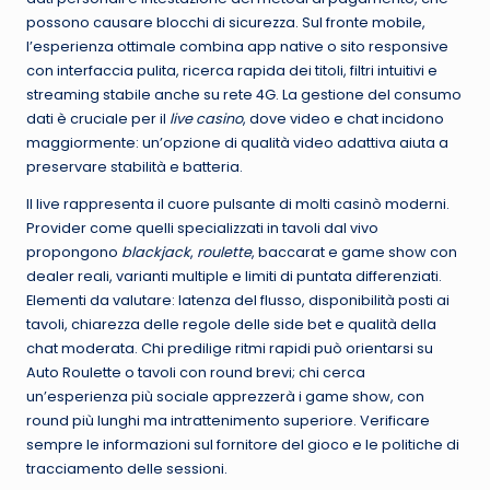
possono causare blocchi di sicurezza. Sul fronte mobile,
l’esperienza ottimale combina app native o sito responsive
con interfaccia pulita, ricerca rapida dei titoli, filtri intuitivi e
streaming stabile anche su rete 4G. La gestione del consumo
dati è cruciale per il
live casino
, dove video e chat incidono
maggiormente: un’opzione di qualità video adattiva aiuta a
preservare stabilità e batteria.
Il live rappresenta il cuore pulsante di molti casinò moderni.
Provider come quelli specializzati in tavoli dal vivo
propongono
blackjack
,
roulette
, baccarat e game show con
dealer reali, varianti multiple e limiti di puntata differenziati.
Elementi da valutare: latenza del flusso, disponibilità posti ai
tavoli, chiarezza delle regole delle side bet e qualità della
chat moderata. Chi predilige ritmi rapidi può orientarsi su
Auto Roulette o tavoli con round brevi; chi cerca
un’esperienza più sociale apprezzerà i game show, con
round più lunghi ma intrattenimento superiore. Verificare
sempre le informazioni sul fornitore del gioco e le politiche di
tracciamento delle sessioni.