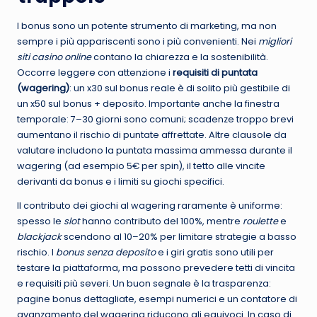
I bonus sono un potente strumento di marketing, ma non
sempre i più appariscenti sono i più convenienti. Nei
migliori
siti casino online
contano la chiarezza e la sostenibilità.
Occorre leggere con attenzione i
requisiti di puntata
(wagering)
: un x30 sul bonus reale è di solito più gestibile di
un x50 sul bonus + deposito. Importante anche la finestra
temporale: 7–30 giorni sono comuni; scadenze troppo brevi
aumentano il rischio di puntate affrettate. Altre clausole da
valutare includono la puntata massima ammessa durante il
wagering (ad esempio 5€ per spin), il tetto alle vincite
derivanti da bonus e i limiti su giochi specifici.
Il contributo dei giochi al wagering raramente è uniforme:
spesso le
slot
hanno contributo del 100%, mentre
roulette
e
blackjack
scendono al 10–20% per limitare strategie a basso
rischio. I
bonus senza deposito
e i giri gratis sono utili per
testare la piattaforma, ma possono prevedere tetti di vincita
e requisiti più severi. Un buon segnale è la trasparenza:
pagine bonus dettagliate, esempi numerici e un contatore di
avanzamento del wagering riducono gli equivoci. In caso di