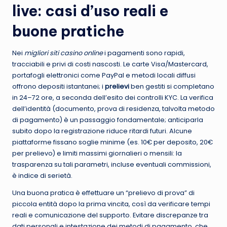
live: casi d’uso reali e
buone pratiche
Nei
migliori siti casino online
i pagamenti sono rapidi,
tracciabili e privi di costi nascosti. Le carte Visa/Mastercard,
portafogli elettronici come PayPal e metodi locali diffusi
offrono depositi istantanei; i
prelievi
ben gestiti si completano
in 24–72 ore, a seconda dell’esito dei controlli KYC. La verifica
dell’identità (documento, prova di residenza, talvolta metodo
di pagamento) è un passaggio fondamentale; anticiparla
subito dopo la registrazione riduce ritardi futuri. Alcune
piattaforme fissano soglie minime (es. 10€ per deposito, 20€
per prelievo) e limiti massimi giornalieri o mensili: la
trasparenza su tali parametri, incluse eventuali commissioni,
è indice di serietà.
Una buona pratica è effettuare un “prelievo di prova” di
piccola entità dopo la prima vincita, così da verificare tempi
reali e comunicazione del supporto. Evitare discrepanze tra
dati personali e intestazione dei metodi di pagamento, che