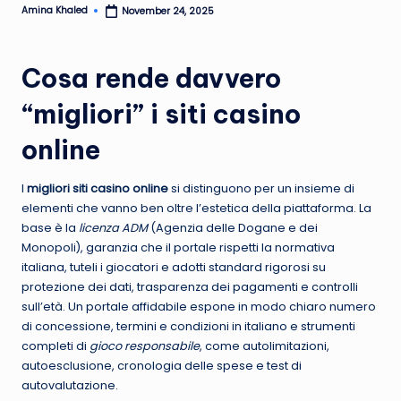
Amina Khaled
November 24, 2025
Posted
by
Cosa rende davvero
“migliori” i siti casino
online
I
migliori siti casino online
si distinguono per un insieme di
elementi che vanno ben oltre l’estetica della piattaforma. La
base è la
licenza ADM
(Agenzia delle Dogane e dei
Monopoli), garanzia che il portale rispetti la normativa
italiana, tuteli i giocatori e adotti standard rigorosi su
protezione dei dati, trasparenza dei pagamenti e controlli
sull’età. Un portale affidabile espone in modo chiaro numero
di concessione, termini e condizioni in italiano e strumenti
completi di
gioco responsabile
, come autolimitazioni,
autoesclusione, cronologia delle spese e test di
autovalutazione.