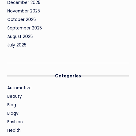
December 2025
November 2025
October 2025
September 2025
August 2025
July 2025
Categories
Automotive
Beauty
Blog
Blogv
Fashion
Health