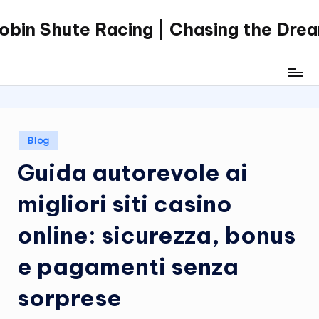
obin Shute Racing | Chasing the Dre
Skip
to
content
Posted
Blog
in
Guida autorevole ai
migliori siti casino
online: sicurezza, bonus
e pagamenti senza
sorprese