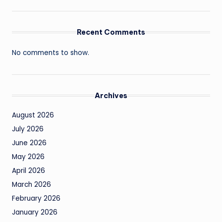
Recent Comments
No comments to show.
Archives
August 2026
July 2026
June 2026
May 2026
April 2026
March 2026
February 2026
January 2026