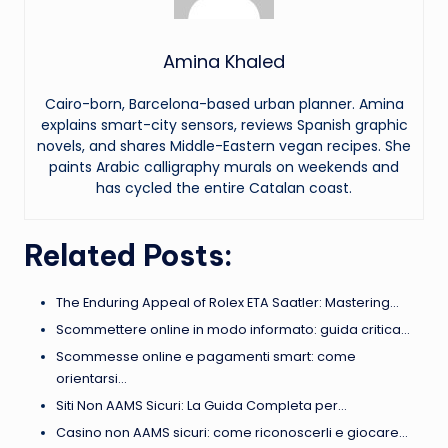
Amina Khaled
Cairo-born, Barcelona-based urban planner. Amina
explains smart-city sensors, reviews Spanish graphic
novels, and shares Middle-Eastern vegan recipes. She
paints Arabic calligraphy murals on weekends and
has cycled the entire Catalan coast.
Related Posts:
The Enduring Appeal of Rolex ETA Saatler: Mastering…
Scommettere online in modo informato: guida critica…
Scommesse online e pagamenti smart: come
orientarsi…
Siti Non AAMS Sicuri: La Guida Completa per…
Casino non AAMS sicuri: come riconoscerli e giocare…