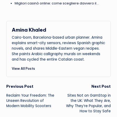
Migliori casinò online: come scegliere davvero il…
Amina Khaled
Cairo-born, Barcelona-based urban planner. Amina
explains smart-city sensors, reviews Spanish graphic
novels, and shares Middle-Eastern vegan recipes.
She paints Arabic calligraphy murals on weekends
and has cycled the entire Catalan coast.
View All Posts
Post
Previous Post
Next Post
Reclaim Your Freedom: The
Sites Not on GamStop in
navigation
Unseen Revolution of
the UK: What They Are,
Modern Mobility Scooters
Why They’re Popular, and
How to Stay Safe