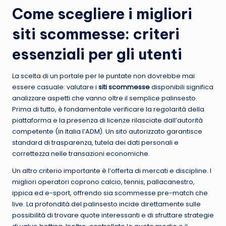
Come scegliere i migliori
siti scommesse
: criteri
essenziali per gli utenti
La scelta di un portale per le puntate non dovrebbe mai
essere casuale: valutare i
siti scommesse
disponibili significa
analizzare aspetti che vanno oltre il semplice palinsesto.
Prima di tutto, è fondamentale verificare la regolarità della
piattaforma e la presenza di licenze rilasciate dall’autorità
competente (in Italia l’ADM). Un sito autorizzato garantisce
standard di trasparenza, tutela dei dati personali e
correttezza nelle transazioni economiche.
Un altro criterio importante è l’offerta di mercati e discipline. I
migliori operatori coprono calcio, tennis, pallacanestro,
ippica ed e-sport, offrendo sia scommesse pre-match che
live. La profondità del palinsesto incide direttamente sulle
possibilità di trovare quote interessanti e di sfruttare strategie