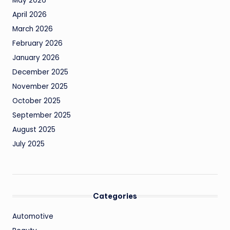
May 2026
April 2026
March 2026
February 2026
January 2026
December 2025
November 2025
October 2025
September 2025
August 2025
July 2025
Categories
Automotive