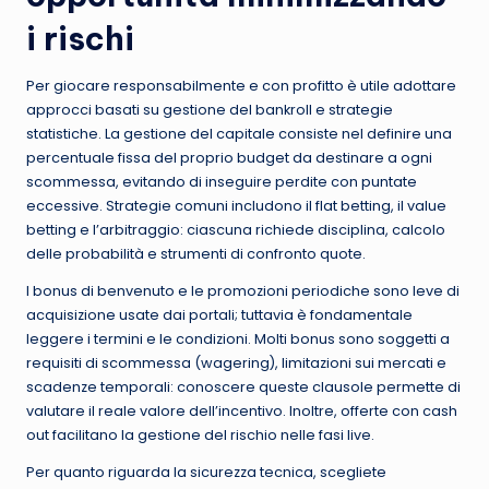
i rischi
Per giocare responsabilmente e con profitto è utile adottare
approcci basati su gestione del bankroll e strategie
statistiche. La gestione del capitale consiste nel definire una
percentuale fissa del proprio budget da destinare a ogni
scommessa, evitando di inseguire perdite con puntate
eccessive. Strategie comuni includono il flat betting, il value
betting e l’arbitraggio: ciascuna richiede disciplina, calcolo
delle probabilità e strumenti di confronto quote.
I bonus di benvenuto e le promozioni periodiche sono leve di
acquisizione usate dai portali; tuttavia è fondamentale
leggere i termini e le condizioni. Molti bonus sono soggetti a
requisiti di scommessa (wagering), limitazioni sui mercati e
scadenze temporali: conoscere queste clausole permette di
valutare il reale valore dell’incentivo. Inoltre, offerte con cash
out facilitano la gestione del rischio nelle fasi live.
Per quanto riguarda la sicurezza tecnica, scegliete