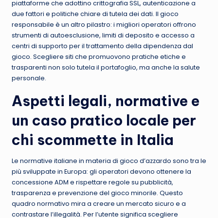
piattaforme che adottino crittografia SSL, autenticazione a
due fattori e politiche chiare di tutela dei dati. Il gioco
responsabile è un altro pilastro: i migliori operatori offrono
strumenti di autoesclusione, limiti di deposito e accesso a
centri di supporto per il trattamento della dipendenza dal
gioco. Scegliere siti che promuovono pratiche etiche e
trasparenti non solo tutela il portafoglio, ma anche la salute
personale.
Aspetti legali, normative e
un caso pratico locale per
chi scommette in Italia
Le normative italiane in materia di gioco d’azzardo sono tra le
più sviluppate in Europa: gli operatori devono ottenere la
concessione ADM e rispettare regole su pubblicità,
trasparenza e prevenzione del gioco minorile. Questo
quadro normativo mira a creare un mercato sicuro e a
contrastare l’illegalità. Per l’utente significa scegliere