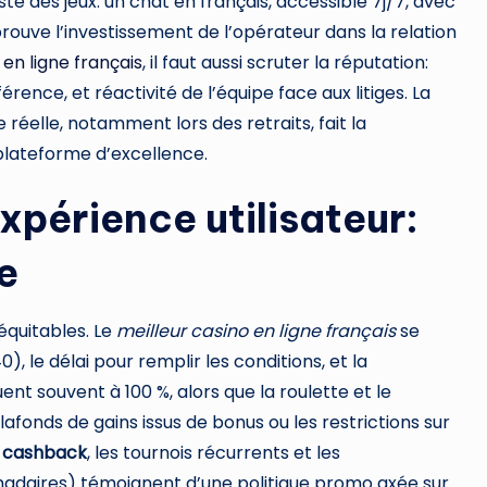
ste des jeux: un chat en français, accessible 7j/7, avec
rouve l’investissement de l’opérateur dans la relation
 en ligne français
, il faut aussi scruter la réputation:
érence, et réactivité de l’équipe face aux litiges. La
éelle, notamment lors des retraits, fait la
plateforme d’excellence.
xpérience utilisateur:
ce
équitables. Le
meilleur casino en ligne français
se
0), le délai pour remplir les conditions, et la
ent souvent à 100 %, alors que la roulette et le
fonds de gains issus de bonus ou les restrictions sur
s
cashback
, les tournois récurrents et les
daires) témoignent d’une politique promo axée sur