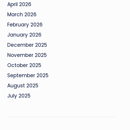
April 2026
March 2026
February 2026
January 2026
December 2025
November 2025
October 2025
September 2025
August 2025
July 2025