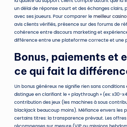
la qualité du support client compte autant que la li
un délai de réponse court et des échanges clairs, p
avec ses joueurs. Pour comparer le
meilleur casino
avis clients vérifiés, présence sur des forums de réf
cohérence entre discours marketing et expérience r
différence entre une plateforme correcte et une 
Bonus, paiements et e
ce qui fait la différen
Un bonus généreux ne signifie rien sans conditions 
distingue en clarifiant le « playthrough » (ex: x30-x4
contribution des jeux (les machines à sous contribu
blackjack beaucoup moins). Méfiance envers les pla
certains titres: la transparence prévaut. Les offre
récompenses sur mesure (VIP ou missions hebdoma