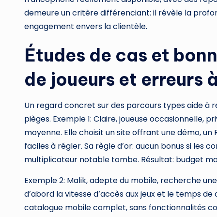
demeure un critère différenciant: il révèle la prof
engagement envers la clientèle.
Études de cas et bonn
de joueurs et erreurs à
Un regard concret sur des parcours types aide à r
pièges. Exemple 1: Claire, joueuse occasionnelle, pri
moyenne. Elle choisit un site offrant une démo, un
faciles à régler. Sa règle d’or: aucun bonus si les 
multiplicateur notable tombe. Résultat: budget maî
Exemple 2: Malik, adepte du mobile, recherche une 
d’abord la vitesse d’accès aux jeux et le temps de 
catalogue mobile complet, sans fonctionnalités c