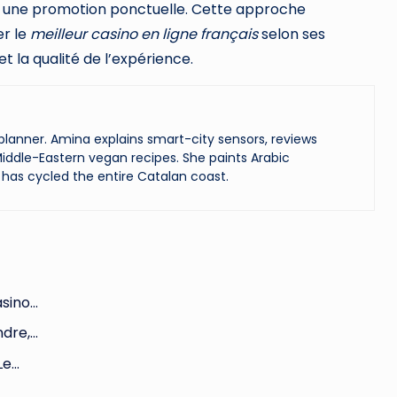
sur une promotion ponctuelle. Cette approche
er le
meilleur casino en ligne français
selon ses
et la qualité de l’expérience.
lanner. Amina explains smart-city sensors, reviews
iddle-Eastern vegan recipes. She paints Arabic
has cycled the entire Catalan coast.
asino…
ndre,…
Le…