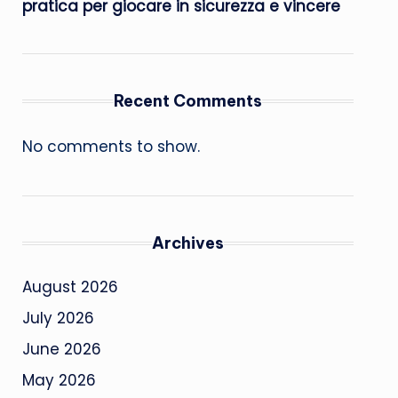
pratica per giocare in sicurezza e vincere
Recent Comments
No comments to show.
Archives
August 2026
July 2026
June 2026
May 2026