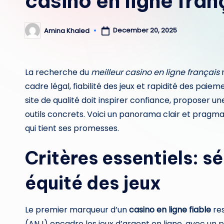
casino en ligne fra
December 20, 2025
Amina Khaled
Posted
by
La recherche du
meilleur casino en ligne français
n
cadre légal, fiabilité des jeux et rapidité des pai
site de qualité doit inspirer confiance, proposer un
outils concrets. Voici un panorama clair et pragmat
qui tient ses promesses.
Critères essentiels: sé
équité des jeux
Le premier marqueur d’un
casino en ligne fiable
res
(ANJ) encadre les jeux d’argent en ligne, avec un pé