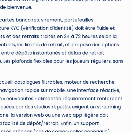
s de bienvenue.
: cartes bancaires, virement, portefeuilles
re KYC (vérification d’identité) doit être fluide et
 et des retraits traités en 24 à 72 heures selon la
ntuels, les limites de retrait, et propose des options
ntre dépôts instantanés et délais de retrait
Les plafonds flexibles pour les joueurs réguliers, sans
cueil: catalogues filtrables, moteur de recherche
 navigation rapide sur mobile. Une interface réactive,
on « nouveautés » alimentée régulièrement renforcent
roposées par des studios réputés, exigent un streaming
hone, la version web ou une web app légère doit
a facilité de dépôt/retrait. Enfin, un support
nses précises (pas de copier-coller générique),