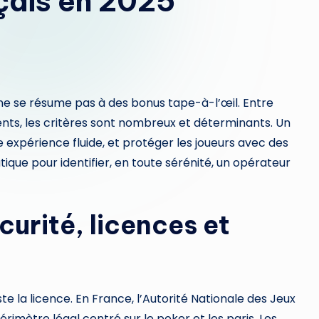
nçais en 2025
e se résume pas à des bonus tape-à-l’œil. Entre
ements, les critères sont nombreux et déterminants. Un
e expérience fluide, et protéger les joueurs avec des
ique pour identifier, en toute sérénité, un opérateur
curité, licences et
te la licence. En France, l’Autorité Nationale des Jeux
rimètre légal centré sur le poker et les paris. Les