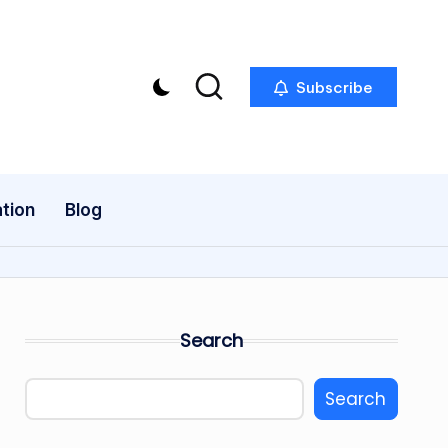
Subscribe
tion
Blog
Search
Search