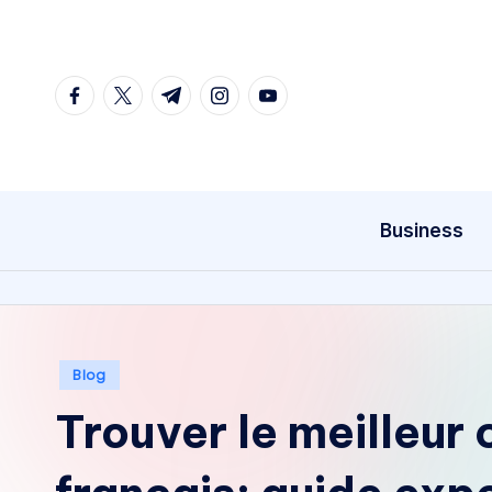
Skip
to
facebook.com
twitter.com
t.me
instagram.com
youtube.com
content
Business
Posted
Blog
in
Trouver le meilleur 