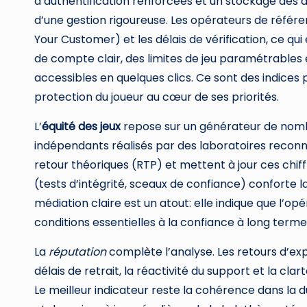
d’authentification renforcées et un stockage des
d’une gestion rigoureuse. Les opérateurs de réfé
Your Customer) et les délais de vérification, ce qu
de compte clair, des limites de jeu paramétrables e
accessibles en quelques clics. Ce sont des indices 
protection du joueur au cœur de ses priorités.
L’
équité des jeux
repose sur un générateur de nombr
indépendants réalisés par des laboratoires reconnu
retour théoriques (RTP) et mettent à jour ces chi
(tests d’intégrité, sceaux de confiance) conforte la
médiation claire est un atout: elle indique que l’o
conditions essentielles à la confiance à long terme
La
réputation
complète l’analyse. Les retours d’ex
délais de retrait, la réactivité du support et la cla
Le meilleur indicateur reste la cohérence dans la 