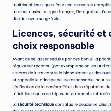
maîtrisant les risques. Pour une ressource complém
meilleur casino en ligne français
, l’intégration d’
décider avec sang-froid.
Licences, sécurité et 
choix responsable
Avant de se laisser séduire par des bonus, la priorit
régulateur reconnu (par exemple selon les juridict
strictes de lutte contre le blanchiment et des audi
et rappelle le principe de jeu responsable; pour to
vérification de la
conformité
et de la réputation d
réduit les risques de litiges, de paiements retardés
La
sécurité technique
constitue le deuxième pilier.