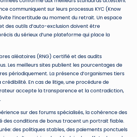
 données conforme aux meilleurs standards attestent
rence communiquent sur leurs processus KYC (Know
i évite l’incertitude au moment du retrait. Un espace
t des outils d’auto-exclusion doivent être
précis du sérieux d’une plateforme qui place la
es aléatoires (RNG) certifié et des audits
s. Les meilleurs sites publient les pourcentages de
ffres périodiquement. La présence d’organismes tiers
 crédibilité. En cas de litige, une procédure de
pérateur accepte la transparence et la contradiction,
.
périence sur des forums spécialisés, la cohérence des
rté des conditions de bonus tracent un portrait fiable.
durée: des politiques stables, des paiements ponctuels