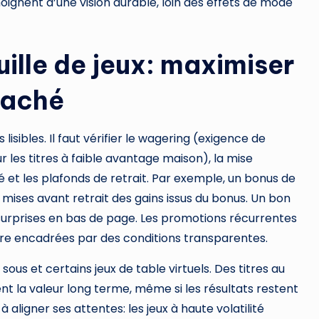
oignent d’une vision durable, loin des effets de mode
ille de jeux: maximiser
caché
lisibles. Il faut vérifier le wagering (exigence de
r les titres à faible avantage maison), la mise
é et les plafonds de retrait. Par exemple, un bonus de
ises avant retrait des gains issus du bonus. Un bon
 surprises en bas de page. Les promotions récurrentes
tre encadrées par des conditions transparentes.
ous et certains jeux de table virtuels. Des titres au
 la valeur long terme, même si les résultats restent
à aligner ses attentes: les jeux à haute volatilité