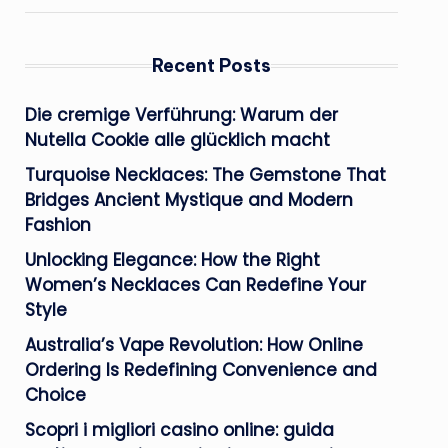
Recent Posts
Die cremige Verführung: Warum der
Nutella Cookie alle glücklich macht
Turquoise Necklaces: The Gemstone That
Bridges Ancient Mystique and Modern
Fashion
Unlocking Elegance: How the Right
Women’s Necklaces Can Redefine Your
Style
Australia’s Vape Revolution: How Online
Ordering Is Redefining Convenience and
Choice
Scopri i migliori casino online: guida