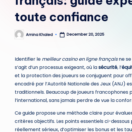
français: guide expe
toute confiance
December 20, 2025
Amina Khaled
Posted
by
Identifier le
meilleur casino en ligne français
ne se 
s’agit d’un processus exigeant, où la
sécurité
, l’
équi
et la protection des joueurs se conjuguent pour offr
encadré par l’Autorité Nationale des Jeux (ANJ) est
traditionnels. Beaucoup de joueurs francophones p
l’international, sans jamais perdre de vue la confor
Ce guide propose une méthode claire pour évaluer,
critères objectifs. Les points essentiels ci-dessous
réellement sérieux, d’optimiser les bonus et les taux