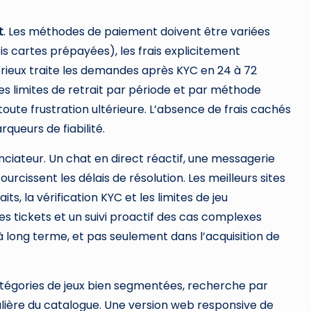
t
. Les méthodes de paiement doivent être variées
ois cartes prépayées), les frais explicitement
sérieux traite les demandes après KYC en 24 à 72
Les limites de retrait par période et par méthode
 toute frustration ultérieure. L’absence de frais cachés
queurs de fiabilité.
ciateur. Un chat en direct réactif, une messagerie
rcissent les délais de résolution. Les meilleurs sites
its, la vérification KYC et les limites de jeu
es tickets et un suivi proactif des cas complexes
à long terme, et pas seulement dans l’acquisition de
 catégories de jeux bien segmentées, recherche par
régulière du catalogue. Une version web responsive de