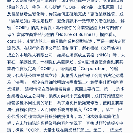
義，因為業務性質的準確性，遠比你想像中更重要。本文將以最
淺白的方式，帶你一步步拆解「CORP」的含義、出現原因，以
及當業務發生變化時，你該如何正確地完成「更改業務性質」或
「開業通知」等法定程序，避免資訊不一致帶來的潛在風險。 解
密「CORP」的真正含義：為什麼你的商業登記證上只有四個字
母？ 當你在商業登記證的「Nature of Business」欄位看到
corp 時，其實這並非一個具體的業務類型描述，而是一個法定預
設代碼。在現行的香港公司註冊制度下，所有根據《公司條例》
成立的本地私人有限公司，如果在填寫成立表格（NNC1）時，未
有在「業務性質」一欄提供具體陳述，公司註冊處便會自動將其
業務性質設定為「CORP」。這個詞是「Corporation」的縮
寫，代表該公司主體成立時，其創辦人僅申報了公司的法定架構
為「法團」，卻沒有詳細說明該法團實際上打算從事什麼樣的商
業活動。 這種情況在香港相當普遍，原因主要有三。第一，許多
創業者在成立公司時，業務方向尚未完全明朗，或打算預留空間
經營多種不同性質的項目，為了避免日後頻繁修改，便刻意將業
務性質欄位留空，因而觸發系統自動填入「CORP」。第二，部
分代辦公司秘書或註冊服務的提供者，為了追求效率或簡化流
程，在未詳細諮詢客戶業務內容的情況下，直接以預設值提交申
請，導致「CORP」大量出現在商業登記證上。第三，一些企業