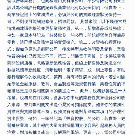
營或合夥業務），也同樣適用於有限公司。不少有限公司的東主
誤以為公司註冊處的紀錄與商業登記可以完全切割，但實際上，
商業登記證上的業務描述，必須與公司的實際經營狀況保持一
致，否則便可能觸犯條例，招致罰款。 具體來說，以下幾種常見
情境都建議你檢視並更新業務性質。第一，新增產品或服務線：
例如一家原本登記為「時裝批發」的公司，開始經營美容護膚品
零售，這已構成業務性質的實質擴充。第二，改變核心營運模
式：假如你原先是顧問公司，後來轉型為軟件開發及銷售，業務
性質的核心已經完全不同。第三，開展電子商貿：許多傳統零售
商開設網店後，忽略更新業務性質，但線上銷售涉及跨境交付、
數據私隱等新維度，清晰標明「電子商貿」或「網上零售」有助
銀行理解你的收款模式。第四，持有特殊牌照的行業：若公司開
始涉足金融服務、教育、食品製造等受規管行業，業務性質的準
確描述更是取得相關牌照的前提之一。 此外，稅務影響也是一大
考量。稅務局在評稅時，會參考你申報的業務性質來理解公司收
入來源，並判斷相關支出是否屬於可扣除開支。如果你的業務性
質描述與實際營運不符，稅務局有可能對某些成本項目的合理性
提出質疑。例如，一家登記為「投資控股」的公司，若實際上經
營餐飲業務，其申報的大量食材採購開支便容易引起稅務人員的
注意，增加被抽查或進一步解釋的風險。更進一步，當公司申請