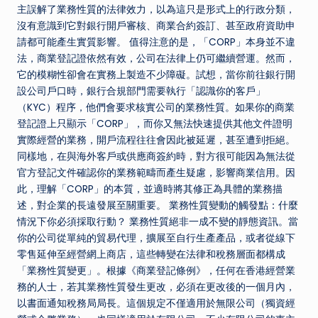
主誤解了業務性質的法律效力，以為這只是形式上的行政分類，
沒有意識到它對銀行開戶審核、商業合約簽訂、甚至政府資助申
請都可能產生實質影響。 值得注意的是，「CORP」本身並不違
法，商業登記證依然有效，公司在法律上仍可繼續營運。然而，
它的模糊性卻會在實務上製造不少障礙。試想，當你前往銀行開
設公司戶口時，銀行合規部門需要執行「認識你的客戶」
（KYC）程序，他們會要求核實公司的業務性質。如果你的商業
登記證上只顯示「CORP」，而你又無法快速提供其他文件證明
實際經營的業務，開戶流程往往會因此被延遲，甚至遭到拒絕。
同樣地，在與海外客戶或供應商簽約時，對方很可能因為無法從
官方登記文件確認你的業務範疇而產生疑慮，影響商業信用。因
此，理解「CORP」的本質，並適時將其修正為具體的業務描
述，對企業的長遠發展至關重要。 業務性質變動的觸發點：什麼
情況下你必須採取行動？ 業務性質絕非一成不變的靜態資訊。當
你的公司從單純的貿易代理，擴展至自行生產產品，或者從線下
零售延伸至經營網上商店，這些轉變在法律和稅務層面都構成
「業務性質變更」。根據《商業登記條例》，任何在香港經營業
務的人士，若其業務性質發生更改，必須在更改後的一個月內，
以書面通知稅務局局長。這個規定不僅適用於無限公司（獨資經