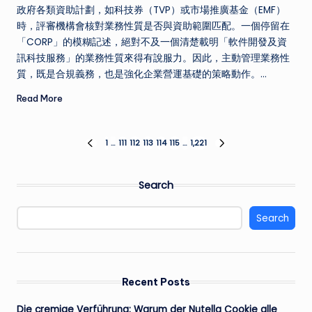
政府各類資助計劃，如科技券（TVP）或市場推廣基金（EMF）
時，評審機構會核對業務性質是否與資助範圍匹配。一個停留在
「CORP」的模糊記述，絕對不及一個清楚載明「軟件開發及資
訊科技服務」的業務性質來得有說服力。因此，主動管理業務性
質，既是合規義務，也是強化企業營運基礎的策略動作。…
Read More
Posts
1
…
111
112
113
114
115
…
1,221
PREVIOUS
NEXT
PAGE
PAGE
pagination
Search
Search
Recent Posts
Die cremige Verführung: Warum der Nutella Cookie alle