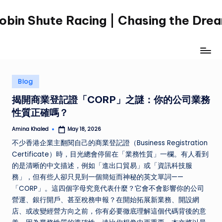
obin Shute Racing | Chasing the Dre
Skip
to
content
Posted
Blog
in
揭開商業登記證「CORP」之謎：你的公司業務
性質正確嗎？
Amina Khaled
May 18, 2026
Posted
by
不少香港企業主翻閱自己的商業登記證（Business Registration
Certificate）時，目光總會停留在「業務性質」一欄。有人看到
的是清晰的中文描述，例如「進出口貿易」或「資訊科技服
務」，但有些人卻只見到一個簡短而神秘的英文單詞——
「CORP」。這四個字母究竟代表什麼？它會不會影響你的公司
營運、銀行開戶、甚至稅務申報？在開始拓展新業務、開設網
店、或改變經營方向之前，你有必要徹底理解這個代碼背後的意