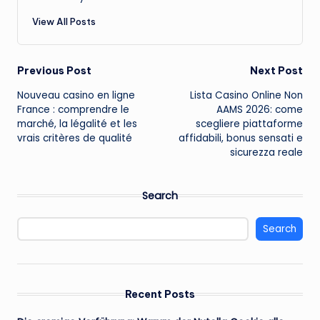
View All Posts
Post
Previous Post
Next Post
Nouveau casino en ligne
Lista Casino Online Non
navigation
France : comprendre le
AAMS 2026: come
marché, la légalité et les
scegliere piattaforme
vrais critères de qualité
affidabili, bonus sensati e
sicurezza reale
Search
Search
Recent Posts