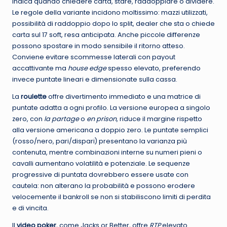
indica quando chiedere carta, stare, raddoppiare o dividere.
Le regole della variante incidono moltissimo: mazzi utilizzati,
possibilità di raddoppio dopo lo split, dealer che sta o chiede
carta sul 17 soft, resa anticipata. Anche piccole differenze
possono spostare in modo sensibile il ritorno atteso.
Conviene evitare scommesse laterali con payout
accattivante ma
house edge
spesso elevato, preferendo
invece puntate lineari e dimensionate sulla cassa.
La
roulette
offre divertimento immediato e una matrice di
puntate adatta a ogni profilo. La versione europea a singolo
zero, con
la partage
o
en prison
, riduce il margine rispetto
alla versione americana a doppio zero. Le puntate semplici
(rosso/nero, pari/dispari) presentano la varianza più
contenuta, mentre combinazioni interne su numeri pieni o
cavalli aumentano volatilità e potenziale. Le sequenze
progressive di puntata dovrebbero essere usate con
cautela: non alterano la probabilità e possono erodere
velocemente il bankroll se non si stabiliscono limiti di perdita
e di vincita.
Il
video poker
, come Jacks or Better, offre
RTP
elevato