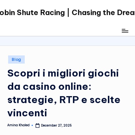
obin Shute Racing | Chasing the Dre
Skip
to
content
Posted
Blog
in
Scopri i migliori giochi
da casino online:
strategie, RTP e scelte
vincenti
Amina Khaled
December 27, 2025
Posted
by