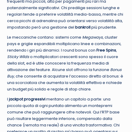
frequenti ma piccoli, alta per pagamenti più rari ma
potenzialmente significativi. Chi predilige sessioni lunghe e
regolari tende a preferire volatilità media-bassa, mentre chi
cerca picchi di adrenalina può orientarsi verso volatilità alta,
impostando però una gestione del
bankroll
più prudente.
Le meccaniche contano: sistemi come
Megaways
, cluster
pays e griglie espandibili moltiplicano linee e combinazioni,
rendendo i giri più dinamici. I round bonus con
Free Spins
,
Sticky Wilds
o moltiplicatori crescenti sono spesso il cuore
della slot, ed è utile conoscere la frequenza media di
attivazione dei feature. Alcune slot offrono la funzione
Bonus
Buy
, che consente di acquistare l’accesso diretto al bonus: è
una scorciatoia che aumenta la volatilità effettiva e richiede
un budget più solido e regole di stop chiare.
I
jackpot progressivi
meritano un capitolo a parte: una
piccola quota di ogni puntata alimenta un montepremi
comune che può raggiungere cifre notevoli. Qui l’RTP base
può risultare leggermente inferiore, compensato dalla
chance (remota ma reale) di una vincita trasformativa. Chi
preferisce un profilo di rischio più basso può orientarsi sui