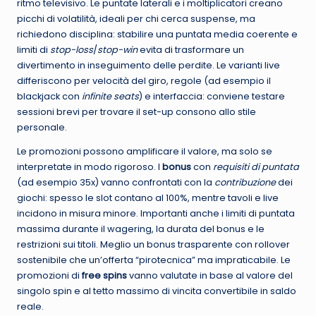
ritmo televisivo. Le puntate laterali e i moltiplicatori creano
picchi di volatilità, ideali per chi cerca suspense, ma
richiedono disciplina: stabilire una puntata media coerente e
limiti di
stop-loss
/
stop-win
evita di trasformare un
divertimento in inseguimento delle perdite. Le varianti live
differiscono per velocità del giro, regole (ad esempio il
blackjack con
infinite seats
) e interfaccia: conviene testare
sessioni brevi per trovare il set-up consono allo stile
personale.
Le promozioni possono amplificare il valore, ma solo se
interpretate in modo rigoroso. I
bonus
con
requisiti di puntata
(ad esempio 35x) vanno confrontati con la
contribuzione
dei
giochi: spesso le slot contano al 100%, mentre tavoli e live
incidono in misura minore. Importanti anche i limiti di puntata
massima durante il wagering, la durata del bonus e le
restrizioni sui titoli. Meglio un bonus trasparente con rollover
sostenibile che un’offerta “pirotecnica” ma impraticabile. Le
promozioni di
free spins
vanno valutate in base al valore del
singolo spin e al tetto massimo di vincita convertibile in saldo
reale.