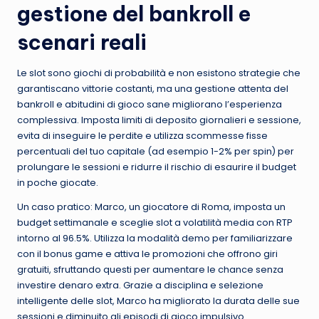
gestione del bankroll e
scenari reali
Le slot sono giochi di probabilità e non esistono strategie che
garantiscano vittorie costanti, ma una gestione attenta del
bankroll e abitudini di gioco sane migliorano l’esperienza
complessiva. Imposta limiti di deposito giornalieri e sessione,
evita di inseguire le perdite e utilizza scommesse fisse
percentuali del tuo capitale (ad esempio 1-2% per spin) per
prolungare le sessioni e ridurre il rischio di esaurire il budget
in poche giocate.
Un caso pratico: Marco, un giocatore di Roma, imposta un
budget settimanale e sceglie slot a volatilità media con RTP
intorno al 96.5%. Utilizza la modalità demo per familiarizzare
con il bonus game e attiva le promozioni che offrono giri
gratuiti, sfruttando questi per aumentare le chance senza
investire denaro extra. Grazie a disciplina e selezione
intelligente delle slot, Marco ha migliorato la durata delle sue
sessioni e diminuito gli episodi di gioco impulsivo.