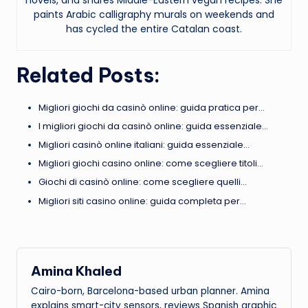
novels, and shares Middle-Eastern vegan recipes. She
paints Arabic calligraphy murals on weekends and
has cycled the entire Catalan coast.
Related Posts:
Migliori giochi da casinò online: guida pratica per…
I migliori giochi da casinò online: guida essenziale…
Migliori casinò online italiani: guida essenziale…
Migliori giochi casino online: come scegliere titoli…
Giochi di casinò online: come scegliere quelli…
Migliori siti casino online: guida completa per…
Amina Khaled
Cairo-born, Barcelona-based urban planner. Amina
explains smart-city sensors, reviews Spanish graphic