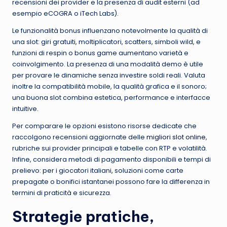
recensioni dei provider e la presenza di audit esterni (ad
esempio eCOGRA o iTech Labs).
Le funzionalità bonus influenzano notevolmente la qualità di
una slot: giri gratuiti, moltiplicatori, scatters, simboli wild, e
funzioni di respin o bonus game aumentano varietà e
coinvolgimento. La presenza di una modalità demo è utile
per provare le dinamiche senza investire soldi reali. Valuta
inoltre la compatibilità mobile, la qualità grafica e il sonoro;
una buona slot combina estetica, performance e interfacce
intuitive.
Per comparare le opzioni esistono risorse dedicate che
raccolgono recensioni aggiornate delle
migliori slot online
,
rubriche sui provider principali e tabelle con RTP e volatilità.
Infine, considera metodi di pagamento disponibili e tempi di
prelievo: per i giocatori italiani, soluzioni come carte
prepagate o bonifici istantanei possono fare la differenza in
termini di praticità e sicurezza.
Strategie pratiche,