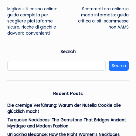
Post
Migliori siti casino online:
Scommettere online in
navigation
guida completa per
modo informato: guida
scegliere piattaforme
critica ai siti scommesse
sicure, ricche di giochi e
non AAMS
davvero convenienti
Search
Search
Recent Posts
Die cremige Verführung: Warum der Nutella Cookie alle
glücklich macht
Turquoise Necklaces: The Gemstone That Bridges Ancient
Mystique and Modern Fashion
Unlocking Elegance: How the Right Women’s Necklaces