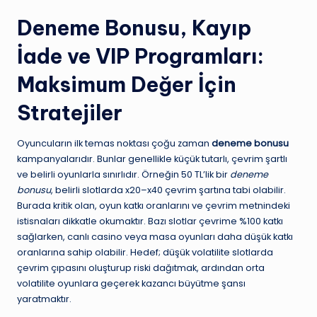
Deneme Bonusu, Kayıp
İade ve VIP Programları:
Maksimum Değer İçin
Stratejiler
Oyuncuların ilk temas noktası çoğu zaman
deneme bonusu
kampanyalarıdır. Bunlar genellikle küçük tutarlı, çevrim şartlı
ve belirli oyunlarla sınırlıdır. Örneğin 50 TL’lik bir
deneme
bonusu
, belirli slotlarda x20–x40 çevrim şartına tabi olabilir.
Burada kritik olan, oyun katkı oranlarını ve çevrim metnindeki
istisnaları dikkatle okumaktır. Bazı slotlar çevrime %100 katkı
sağlarken, canlı casino veya masa oyunları daha düşük katkı
oranlarına sahip olabilir. Hedef; düşük volatilite slotlarda
çevrim çıpasını oluşturup riski dağıtmak, ardından orta
volatilite oyunlara geçerek kazancı büyütme şansı
yaratmaktır.