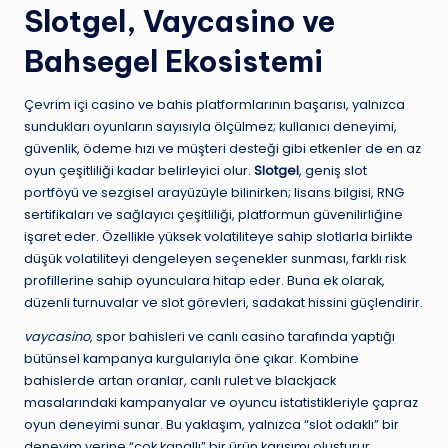
Slotgel, Vaycasino ve
Bahsegel Ekosistemi
Çevrim içi casino ve bahis platformlarının başarısı, yalnızca
sundukları oyunların sayısıyla ölçülmez; kullanıcı deneyimi,
güvenlik, ödeme hızı ve müşteri desteği gibi etkenler de en az
oyun çeşitliliği kadar belirleyici olur.
Slotgel
, geniş slot
portföyü ve sezgisel arayüzüyle bilinirken; lisans bilgisi, RNG
sertifikaları ve sağlayıcı çeşitliliği, platformun güvenilirliğine
işaret eder. Özellikle yüksek volatiliteye sahip slotlarla birlikte
düşük volatiliteyi dengeleyen seçenekler sunması, farklı risk
profillerine sahip oyunculara hitap eder. Buna ek olarak,
düzenli turnuvalar ve slot görevleri, sadakat hissini güçlendirir.
vaycasino
, spor bahisleri ve canlı casino tarafında yaptığı
bütünsel kampanya kurgularıyla öne çıkar. Kombine
bahislerde artan oranlar, canlı rulet ve blackjack
masalarındaki kampanyalar ve oyuncu istatistikleriyle çapraz
oyun deneyimi sunar. Bu yaklaşım, yalnızca “slot odaklı” bir
deneyim yerine “çok kanallı” bir ürün karışımı oluşturur.