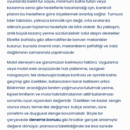
oyunlarda belirli tur sayısı, minimum bahis tutarı veya
kazanma serisi gibi hedeflerle tasarlandığı için, bankroll
planını bu hedeflere göre ölçeklemek avantaj sağlar. Turnuva
lider tabloları, yalnızca birincilik için değil, orta sıralarda
istikrarlı puan toplama hedefiyle de kârlı olabilir. Bu yaklaşım,
anlık büyük kazanç yerine sürdürülebilir ödül akışını destekler.
Elbette
bahisbu
gibi alternatiflerde benzer mekanikler
bulunur; burada önemli olan, mekaniklerin şeffaflığı ve ödül
dağıtımının zamanında yapılmasıdır.
Mobil deneyim ise günümüzün belirleyici faktörü. Uygulama
veya mobil web arayüzünde hızlı yüklenme, sezgisel
navigasyon, tek dokunuşla bakiye kontrolü ve ayrıntılı bahis
geçmişi gibi özellikler, kullanıcıların karar kalitesini artırır.
Bildirimler aracılığıyla tanıtım yağmuruna tutulmak yerine,
kişisel limitlerin ve mola hatırlatmalarının aktif kullanılması
sorumlu oyun açısından değerlidir. Özellikler ne kadar zengin
olursa olsun, temel ilke değişmez: bütçe sınırları, süre
yönetimi ve duygusal denge korunmalıdır. Böyle bir
çerçevede
deneme bonusu
gibi fırsatlar gerçek anlamıyla
değere dönüşür; plansızca tüketildiğinde ise kısa sürede