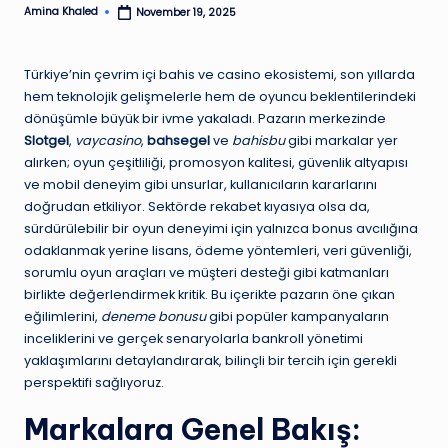
Amina Khaled
November 19, 2025
Posted
by
Türkiye’nin çevrim içi bahis ve casino ekosistemi, son yıllarda
hem teknolojik gelişmelerle hem de oyuncu beklentilerindeki
dönüşümle büyük bir ivme yakaladı. Pazarın merkezinde
Slotgel
,
vaycasino
,
bahsegel
ve
bahisbu
gibi markalar yer
alırken; oyun çeşitliliği, promosyon kalitesi, güvenlik altyapısı
ve mobil deneyim gibi unsurlar, kullanıcıların kararlarını
doğrudan etkiliyor. Sektörde rekabet kıyasıya olsa da,
sürdürülebilir bir oyun deneyimi için yalnızca bonus avcılığına
odaklanmak yerine lisans, ödeme yöntemleri, veri güvenliği,
sorumlu oyun araçları ve müşteri desteği gibi katmanları
birlikte değerlendirmek kritik. Bu içerikte pazarın öne çıkan
eğilimlerini,
deneme bonusu
gibi popüler kampanyaların
inceliklerini ve gerçek senaryolarla bankroll yönetimi
yaklaşımlarını detaylandırarak, bilinçli bir tercih için gerekli
perspektifi sağlıyoruz.
Markalara Genel Bakış: