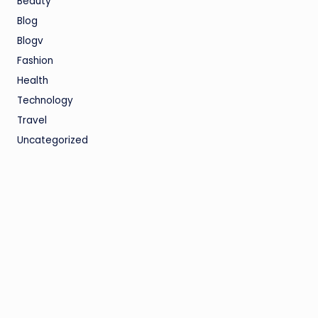
Beauty
Blog
Blogv
Fashion
Health
Technology
Travel
Uncategorized