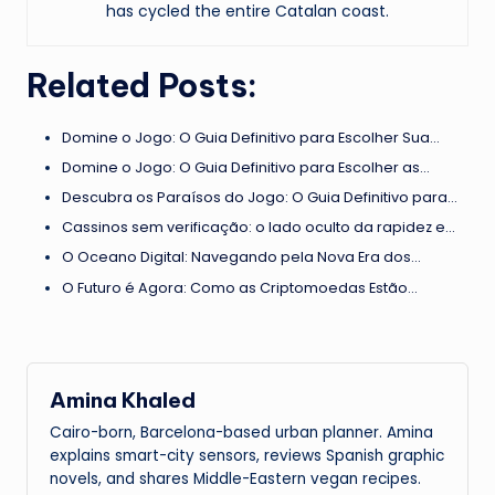
has cycled the entire Catalan coast.
Related Posts:
Domine o Jogo: O Guia Definitivo para Escolher Sua…
Domine o Jogo: O Guia Definitivo para Escolher as…
Descubra os Paraísos do Jogo: O Guia Definitivo para…
Cassinos sem verificação: o lado oculto da rapidez e…
O Oceano Digital: Navegando pela Nova Era dos…
O Futuro é Agora: Como as Criptomoedas Estão…
Amina Khaled
Cairo-born, Barcelona-based urban planner. Amina
explains smart-city sensors, reviews Spanish graphic
novels, and shares Middle-Eastern vegan recipes.