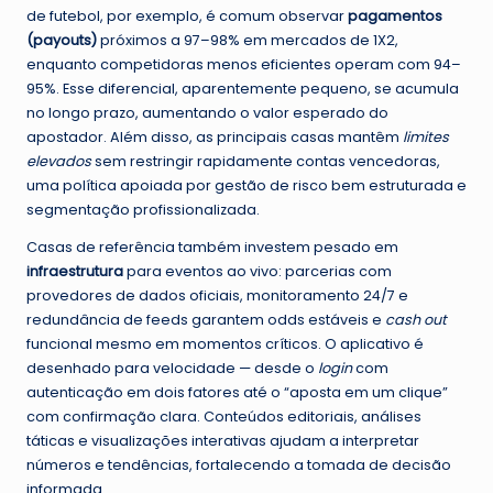
de futebol, por exemplo, é comum observar
pagamentos
(payouts)
próximos a 97–98% em mercados de 1X2,
enquanto competidoras menos eficientes operam com 94–
95%. Esse diferencial, aparentemente pequeno, se acumula
no longo prazo, aumentando o valor esperado do
apostador. Além disso, as principais casas mantêm
limites
elevados
sem restringir rapidamente contas vencedoras,
uma política apoiada por gestão de risco bem estruturada e
segmentação profissionalizada.
Casas de referência também investem pesado em
infraestrutura
para eventos ao vivo: parcerias com
provedores de dados oficiais, monitoramento 24/7 e
redundância de feeds garantem odds estáveis e
cash out
funcional mesmo em momentos críticos. O aplicativo é
desenhado para velocidade — desde o
login
com
autenticação em dois fatores até o “aposta em um clique”
com confirmação clara. Conteúdos editoriais, análises
táticas e visualizações interativas ajudam a interpretar
números e tendências, fortalecendo a tomada de decisão
informada.