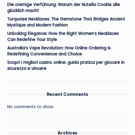
Die cremige Verführung: Warum der Nutella Cookie alle
glücklich macht
Turquoise Necklaces: The Gemstone That Bridges Ancient
Mystique and Modern Fashion
Unlocking Elegance: How the Right Women’s Necklaces
Can Redefine Your Style
Australia’s Vape Revolution: How Online Ordering Is
Redefining Convenience and Choice
Scopri i migliori casino online: guida pratica per giocare in
sicurezza e vincere
Recent Comments
No comments to show.
Archives