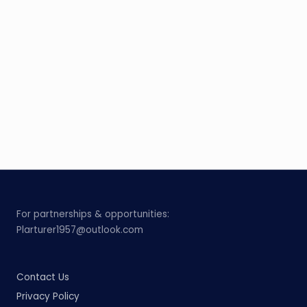
For partnerships & opportunities:
Plarturer1957@outlook.com
Contact Us
Privacy Policy