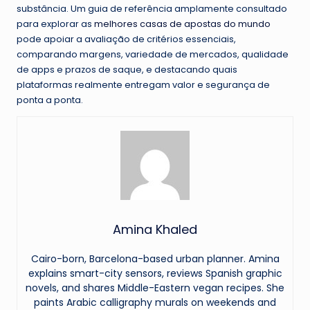
substância. Um guia de referência amplamente consultado
para explorar as
melhores casas de apostas do mundo
pode apoiar a avaliação de critérios essenciais,
comparando margens, variedade de mercados, qualidade
de apps e prazos de saque, e destacando quais
plataformas realmente entregam valor e segurança de
ponta a ponta.
Amina Khaled
Cairo-born, Barcelona-based urban planner. Amina
explains smart-city sensors, reviews Spanish graphic
novels, and shares Middle-Eastern vegan recipes. She
paints Arabic calligraphy murals on weekends and