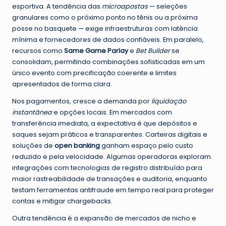
esportiva. A tendência das
microapostas
— seleções
granulares como o próximo ponto no tênis ou a próxima
posse no basquete — exige infraestruturas com latência
mínima e fornecedores de dados confiáveis. Em paralelo,
recursos como
Same Game Parlay
e
Bet Builder
se
consolidam, permitindo combinações sofisticadas em um
único evento com precificação coerente e limites
apresentados de forma clara.
Nos pagamentos, cresce a demanda por
liquidação
instantânea
e opções locais. Em mercados com
transferência imediata, a expectativa é que depósitos e
saques sejam práticos e transparentes. Carteiras digitais e
soluções de
open banking
ganham espaço pelo custo
reduzido e pela velocidade. Algumas operadoras exploram
integrações com tecnologias de registro distribuído para
maior rastreabilidade de transações e auditoria, enquanto
testam ferramentas antifraude em tempo real para proteger
contas e mitigar chargebacks.
Outra tendência é a expansão de mercados de nicho e